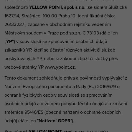
společností
YELLOW POINT, spol. s r.o.
,se sídlem Sluštická
1627/14, Strašnice, 100 00 Praha 10, Identifikační číslo:
26133237 , zapsané v obchodním rejstříku vedeném
Městským soudem v Praze pod sp.zn. C 73103 (dále jen
„
YP
“) v souvislosti se zpracováním osobních údajů
zákazníků YP, kteří se účastní různých aktivit či služeb
poskytovaných YP, nebo si zakoupí zboží či služby přes
webové stránky YP
www.ypoint.cz
.
Tento dokument zohledňuje práva a povinnosti vyplývající z
Nařízení Evropského parlamentu a Rady (EU) 2016/679 o
ochraně fyzických osob v souvislosti se zpracováním
osobních údajů a o volném pohybu těchto údajů a o zrušení
směrnice 95/46/ES (obecné nařízení o ochraně osobních
údajů) (dále jen "
Nařízení GDPR
").
Společnost
YELLOW POINT, spol. s r.o.
je ve výše