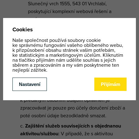
Slunečný vrch 1555, 543 01 Vrchlabí,
poskytující komplexní webová řešení a
správu.
YP má s těmito zpracovateli uzavřenu
smlouvu, zavazující zpracovatele
k dodržování povinností vyplývajících
z Nařízení GDPR;
Doručení zboží
: Osobní údaje typu příjmení,
jméno, adresa a tel. číslo jsou předávány dopravci
zakoupeného zboží, aby byl chopen doručit
objednané zboží. Dopravce je ve vztahu
k předaným osobním údajům oprávněn je
zpracovávat je pouze pro účely doručení zboží a
poté osobní údaje bezodkladně smazat.
Zajištění služeb souvisejících s objednanou
aktivitou/službou
: V případě, že s aktivitou