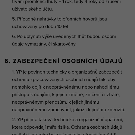
trvání promlčecí lhůty + 1 rok, tedy 4 roky od zrušení
uživatelského účtu.
Případné nahrávky telefonních hovorů jsou
uchovávány po dobu 10 let.
Po uplynutí výše uvedených lhůt budou osobní
údaje vymazány, či skartovány.
6. ZABEZPEČENÍ OSOBNÍCH ÚDAJŮ
YP je povinen technicky a organizačně̌ zabezpečit
ochranu zpracovávaných osobních údajů tak, aby
nemohlo dojít k neoprávněnému nebo nahodilému
přístupu k údajům, k jejich změně, zničení či ztrátě,
neoprávněným přenosům, k jejich jinému
neoprávněnému zpracování, jakož i k jinému zneužití.
YP přijme taková technická a organizační opatření,
která odpovídají míře rizika. Ochrana osobních údajů
podléhá interním bezpečnostním předpisům YP. K