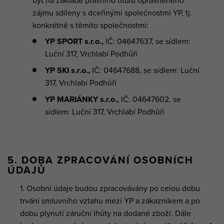
být na základě právního titulu oprávněného
zájmu sdíleny s dceřinými společnostmi YP, tj.
konkrétně s těmito společnostmi:
YP SPORT s.r.o.,
IČ: 04647637, se sídlem:
Luční 317, Vrchlabí Podhůří
YP SKI s.r.o.,
IČ: 04647688, se sídlem: Luční
317, Vrchlabí Podhůří
YP MARIÁNKY s.r.o.,
IČ: 04647602, se
sídlem: Luční 317, Vrchlabí Podhůří
5. DOBA ZPRACOVÁNÍ OSOBNÍCH
ÚDAJŮ
Osobní údaje budou zpracovávány po celou dobu
trvání smluvního vztahu mezi YP a zákazníkem a po
dobu plynutí záruční lhůty na dodané zboží. Dále