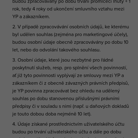
budou zpracovávány po dobu trvání promlčecí lhůty + 1
rok, tedy 4 roky od ukončení smluvního vztahu mezi
YP a zákazníkem.
V případě zpracovávání osobních údajů, ke kterému
byl udělen souhlas (zejména pro marketingové účely),
budou osobní údaje obecně zpracovávány po dobu 10
let, nebo do odvolání takového souhlasu.
Osobní údaje, které jsou nezbytné pro řádné
poskytnutí služeb, resp. pro splnění všech povinností,
ať již tyto povinnosti vyplývají ze smlouvy mezi YP a
zákazníkem či z obecně závazných právních předpisů,
je YP povinna zpracovávat bez ohledu na udělený
souhlas po dobu stanovenou příslušnými právními
předpisy či v souladu s nimi (např. u daňových dokladů
je touto dobou doba nejméně 10 let).
Údaje získané prostřednictvím uživatelského účtu
budou po trvání uživatelského účtu a dále po dobu