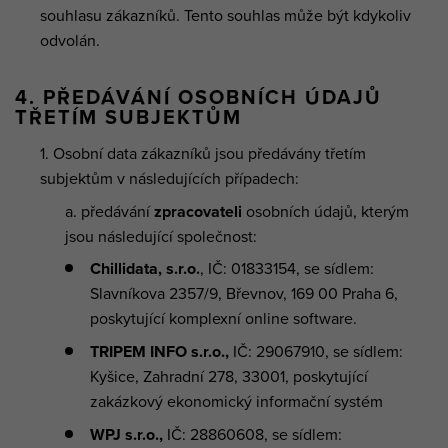
souhlasu zákazníků. Tento souhlas může být kdykoliv
odvolán.
4. PŘEDÁVÁNÍ OSOBNÍCH ÚDAJŮ
TŘETÍM SUBJEKTŮM
Osobní data zákazníků jsou předávány třetím
subjektům v následujících případech:
předávání
zpracovateli
osobních údajů, kterým
jsou následující společnost:
Chillidata, s.r.o.
, IČ: 01833154, se sídlem:
Slavníkova 2357/9, Břevnov, 169 00 Praha 6,
poskytující komplexní online software.
TRIPEM INFO s.r.o.,
IČ: 29067910, se sídlem:
Kyšice, Zahradní 278, 33001, poskytující
zakázkový ekonomický informační systém
WPJ s.r.o.,
IČ: 28860608, se sídlem: