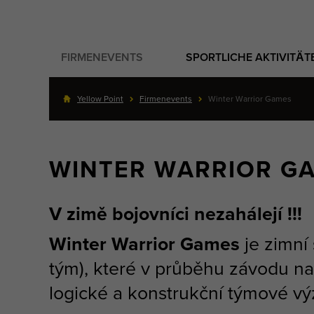
FIRMENEVENTS
SPORTLICHE AKTIVITÄT
Yellow Point
Firmenevents
Winter Warrior Games
WINTER WARRIOR G
V zimě bojovníci nezahálejí !!!
Winter Warrior Games
je zimní 
tým), které v průběhu závodu na 
logické a konstrukční týmové vý