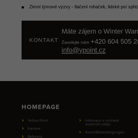
Zimní týmové výzvy - tlačení rohaček, lidské psí spř
Máte zájem o
Winter War
KONTAKT
+420 604 505 2
Zavolejte nám
info@ypoint.cz
HOMEPAGE
Yellow Point
Informace o ochraně
osobních údajů
Karriere
Geschäftsbedingungen
Referenz