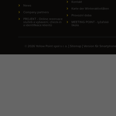
Kontakt
News
Karte der Winteraktivitäten
Company partners
Provozní doba
PROJEKT - Online rezervace
služeb a vybavení, check-in
MEETING POINT - lyžařská
a identifikace klientů
škola
© 2026 Yellow Point spol s r. o. |
Sitemap
|
Version für Smartphon