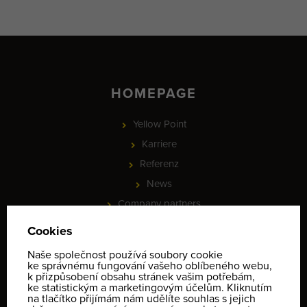
HOMEPAGE
Yellow Point
Karriere
Referenz
News
Company partners
PROJEKT - Online rezervace služeb a vybavení, check-in a
identifikace klientů
Informace o ochraně osobních údajů
Geschäftsbedingungen
Kontakt