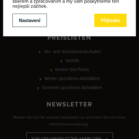
Karte der Winteraktivitäten
Provozní doba
MEETING POINT - lyžařská škola
PREISLISTEN
Ski- und Snowboardschulen
Verleih
Kinder-Ski-Parks
Winter sportliche Aktivitäten
Sommer sportliche Aktivitäten
NEWSLETTER
Melden Sie sich für unseren Newsletter an und holen Sie sich Ihren
Informationsvorsprung..
FÜR DEN NEWSLETTER ANMELDEN.