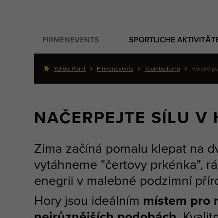
FIRMENEVENTS
SPORTLICHE AKTIVITÄT
Yellow Point
Firmenevents
Teambuilding
Horské pu
NAČERPEJTE SÍLU V
Zima začíná pomalu klepat na dv
vytáhneme "čertovy prkénka", 
enegrii v malebné podzimní přír
Hory jsou ideálním
místem pro r
nejrůznějších podobách
. Kvali