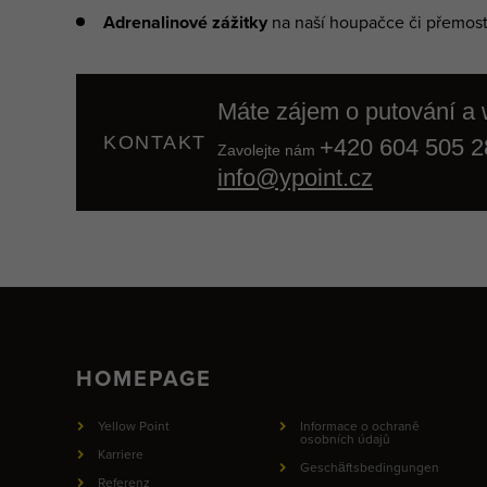
Adrenalinové zážitky
na naší houpačce či přemos
Máte zájem o
putování a 
KONTAKT
+420 604 505 2
Zavolejte nám
info@ypoint.cz
HOMEPAGE
Yellow Point
Informace o ochraně
osobních údajů
Karriere
Geschäftsbedingungen
Referenz