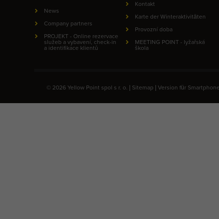
Kontakt
News
Karte der Winteraktivitäten
Company partners
Provozní doba
PROJEKT - Online rezervace
služeb a vybavení, check-in
MEETING POINT - lyžařská
a identifikace klientů
škola
© 2026 Yellow Point spol s r. o. |
Sitemap
|
Version für Smartphon