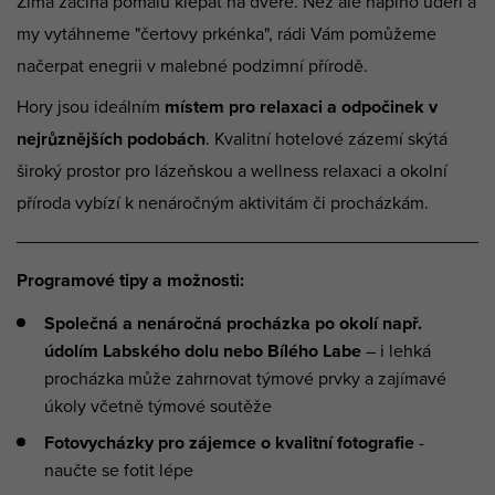
Zima začíná pomalu klepat na dveře. Než ale naplno udeří a
my vytáhneme "čertovy prkénka", rádi Vám pomůžeme
načerpat enegrii v malebné podzimní přírodě.
Hory jsou ideálním
místem pro relaxaci a odpočinek v
nejrůznějších podobách
. Kvalitní hotelové zázemí skýtá
široký prostor pro lázeňskou a wellness relaxaci a okolní
příroda vybízí k nenáročným aktivitám či procházkám.
Programové tipy a možnosti:
Společná a nenáročná procházka po okolí např.
údolím Labského dolu nebo Bílého Labe
– i lehká
procházka může zahrnovat týmové prvky a zajímavé
úkoly včetně týmové soutěže
Fotovycházky pro zájemce o kvalitní fotografie
-
naučte se fotit lépe