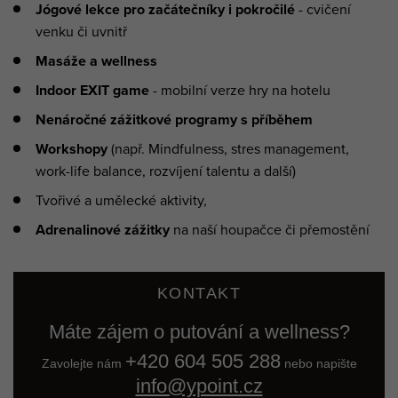
Jógové lekce pro začátečníky i pokročilé
- cvičení
venku či uvnitř
Masáže a wellness
Indoor EXIT game
- mobilní verze hry na hotelu
Nenáročné zážitkové programy s příběhem
Workshopy
(např. Mindfulness, stres management,
work-life balance, rozvíjení talentu a další)
Tvořivé a umělecké aktivity,
Adrenalinové zážitky
na naší houpačce či přemostění
KONTAKT
Máte zájem o
putování a wellness
?
+420 604 505 288
Zavolejte nám
nebo napište
info@ypoint.cz