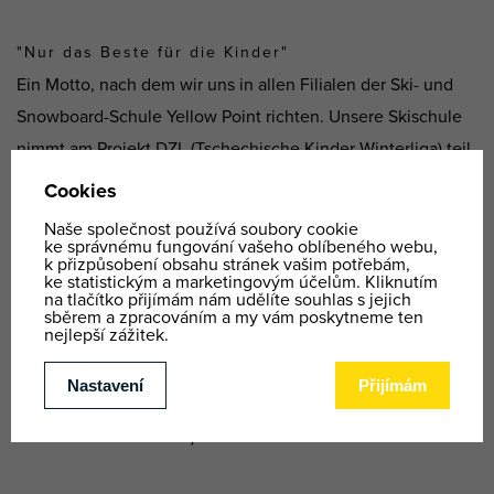
"Nur das Beste für die Kinder"
Ein Motto, nach dem wir uns in allen Filialen der Ski- und
Snowboard-Schule Yellow Point richten. Unsere Skischule
nimmt am Projekt DZL (Tschechische Kinder-Winterliga) teil
und ist Mitglied in der APUL (Assoziation professioneller
Skilehrer), die sich auf die Weiterbildung von Ski-,
Snowboard- und Telemarkenlehrern sowie den Trainern von
weiteren Wintersportarten spezialisiert. Das Ziel besteht
darin, die Lehrer umfassend zu schulen, damit diese
optimal auf ihre Arbeit in den Wintersportorten vorbereitet
sind. Die APUL vertritt in der Tschechischen Republik die
internationale Organisation ISIA (International Ski
Instructors Association).