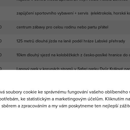
zapůjčení sportovního vybavení + servis (elektrokola, horská ko
0
centrum zábavy pro celou rodinu nebo partu přátel
0
125 metrů dlouhá jízda na laně podél hráze Labské přehrady
0
10km dlouhý sjezd na koloběžkách z česko-poslké hranice do 
0
Lanový park v korunách stromů v Safari parku Dvůr Králové n