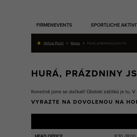
FIRMENEVENTS
SPORTLICHE AKTIV
Yellow Point
News
Hurá, prázdniny jsou tu!
HURÁ, PRÁZDNINY JS
Konečně jsme se dočkali! Období zážitků je tu. V
VYRAZTE NA DOVOLENOU NA HORY
HEAD OFFICE
8:30 -18:00