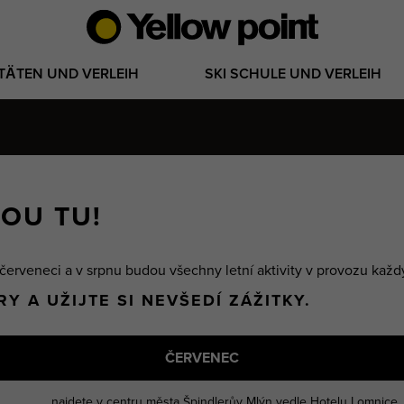
ITÄTEN UND VERLEIH
SKI SCHULE UND VERLEIH
OU TU!
 červeneci a v srpnu budou všechny letní aktivity v provozu kaž
 A UŽIJTE SI NEVŠEDÍ ZÁŽITKY.
ČERVENEC
najdete v centru města Špindlerův Mlýn vedle Hotelu Lomnice