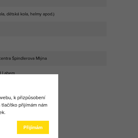
la, dětská kola, helmy apod.)
centra Špindlerova Mlýna
ad Labem