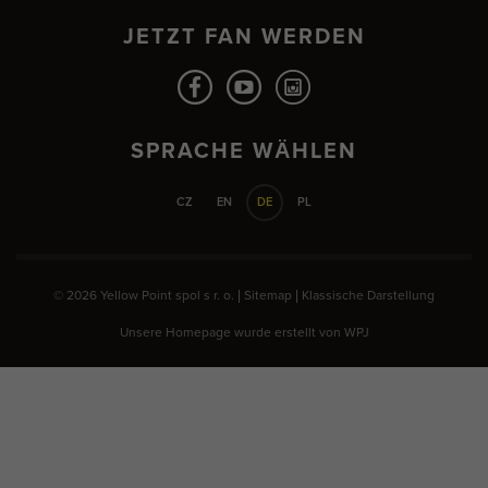
JETZT FAN WERDEN
SPRACHE WÄHLEN
CZ
EN
DE
PL
© 2026 Yellow Point spol s r. o. |
Sitemap
|
Klassische Darstellung
Unsere Homepage wurde erstellt von
WPJ