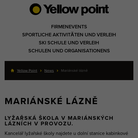
FIRMENEVENTS
SPORTLICHE AKTIVITÄTEN UND VERLEIH
SKI SCHULE UND VERLEIH
SCHULEN UND ORGANISATIONENS
Yellow Point
News
Mariánské lázně
MARIÁNSKÉ LÁZNĚ
LYŽAŘSKÁ ŠKOLA V MARIÁNSKÝCH
LÁZNÍCH V PROVOZU.
Kancelář lyžařské školy najdete u dolní stanice kabinkové