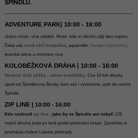
ŠPINDLU.
ADVENTURE PARK| 10:00 - 16:00
Jedno místo, více zážitků. Místo, kde si všichni užijí den naplno.
Čeká vás
nová obří houpačka
, aquaroller,
bungee trampolíny
,
lezecká stěna a mnohem více.
KOLOBĚŽKOVÁ DRÁHA | 10:00 - 16:00
Nechoď dolů pěšky - máme koloběžky
. Cca 10 km dlouhý
sjezd od Špindlerovy Boudy, kam vás i vyvezeme, zpět do centra
Špindlu.
ZIP LINE
| 10:00 - 16:00
Kdo nezkusil
zip line
- jako by ve Špindlu ani nebyl!
125
metrů dlouhá jízda po laně podél přehradní hráze. Zpestřete si
procházku kolem Labské přehrady.