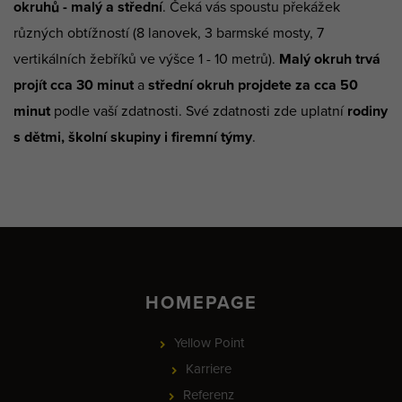
okruhů - malý a střední
. Čeká vás spoustu překážek
různých obtížností (8 lanovek, 3 barmské mosty, 7
vertikálních žebříků ve výšce 1 - 10 metrů).
Malý okruh trvá
projít cca 30 minut
a
střední okruh projdete za cca 50
minut
podle vaší zdatnosti. Své zdatnosti zde uplatní
rodiny
s dětmi, školní skupiny i firemní týmy
.
HOMEPAGE
Yellow Point
Karriere
Referenz