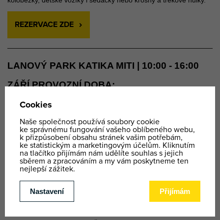
koloběžky, dětské vozíky i sedačky nebo krosny a trekové hůlky.
REZERVACE ZDE
LANOVÝ PARK KATIKA MITI | 10:00 - 16:00
ZÁŘÍ PROVOZNÍ DOBA:
1.9. - 14.9.2025 OTEVŘENO DENNĚ
14.9 - 19.9.2025 ZAVŘENO
20.9. - 21.9.2025 OTEVŘENO
22.9. - 26.9.2025 ZAVŘENO
27.9. - 28.9.2025 OTEVŘENO - ZAKONČENÍ SEZÓNY
Lanový park KATIKA MITI
je součástí
Safari parku Dvůr
V lanovém parku si můžete vybrat ze
2
Králové
nad Labem.