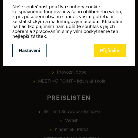
News
Company partners
PROJEKT - Online rezervace služeb a vybavení, check-in a
identifikace klientů
Informace o ochraně osobních údajů
Geschäftsbedingungen
Kontakt
Karte der Winteraktivitäten
Provozní doba
MEETING POINT - lyžařská škola
PREISLISTEN
Ski- und Snowboardschulen
Verleih
Kinder-Ski-Parks