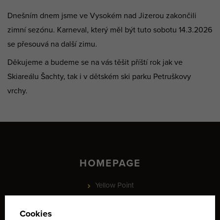
Dnešním dnem jsme ve Vysokém nad Jizerou zakončili
zimní sezónu. Karneval, který měl být tuto sobotu 14.3.2026
se přesouvá na další zimu.
Děkujeme a budeme se na vás těšit příští rok jak ve
Skiareálu Šachty, tak i v dětském ski parku Petruškovy
vrchy.
HOMEPAGE
Yellow Point
Karriere
Referenz