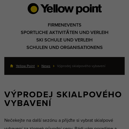
FIRMENEVENTS
SPORTLICHE AKTIVITÄTEN UND VERLEIH
SKI SCHULE UND VERLEIH
SCHULEN UND ORGANISATIONENS
Yellow Point
News
Výprodej skialpového vybavení
VÝPRODEJ SKIALPOVÉHO
VYBAVENÍ
Nečekejte na další sezónu a přijďte si vybrat skialpové
vybavení za zlomek původní ceny. Rádi vám poradíme a