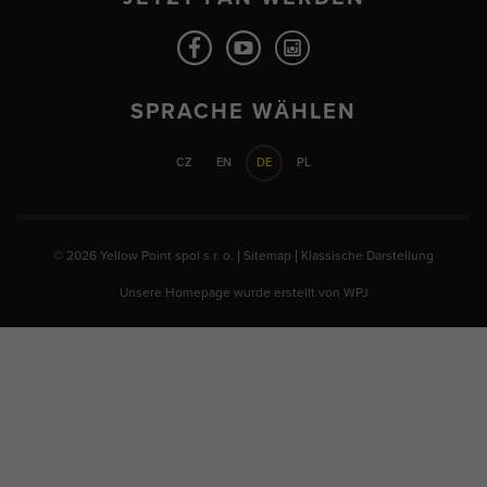
SPRACHE WÄHLEN
CZ
EN
DE
PL
© 2026 Yellow Point spol s r. o. |
Sitemap
|
Klassische Darstellung
Unsere Homepage wurde erstellt von
WPJ