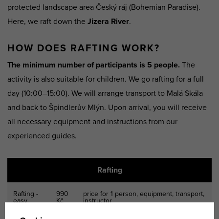
protected landscape area Český ráj (Bohemian Paradise).
Here, we raft down the
Jizera River
.
HOW DOES RAFTING WORK?
The minimum number of participants is 5 people.
The
activity is also suitable for children. We go rafting for a full
day (10:00–15:00). We will arrange transport to Malá Skála
and back to Špindlerův Mlýn. Upon arrival, you will receive
all necessary equipment and instructions from our
experienced guides.
Rafting
Rafting -
990
price for 1 person, equipment, transport,
easy
Kč
instructor