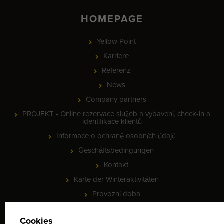
HOMEPAGE
Yellow Point
Karriere
Referenz
News
Company partners
PROJEKT - Online rezervace služeb a vybavení, check-in a
identifikace klientů
Informace o ochraně osobních údajů
Geschäftsbedingungen
Kontakt
Karte der Winteraktivitäten
Provozní doba
MEETING POINT - lyžařská škola