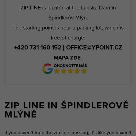
ZIP LINE is located at the Labská Dam in
Špindlerův Mlýn.
The starting point is near a parking lot, which is
free of charge.
+420 731 160 152 | OFFICE@YPOINT.CZ
MAPA ZDE
ZIP LINE IN ŠPINDLEROVĚ
MLÝNĚ
If you haven’t tried the zip line crossing, it’s like you haven’t