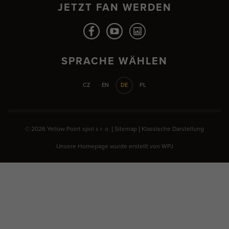
JETZT FAN WERDEN
SPRACHE WÄHLEN
CZ
EN
DE
PL
© 2026 Yellow Point spol s r. o. |
Sitemap
|
Klassische Darstellung
Unsere Homepage wurde erstellt von
WPJ