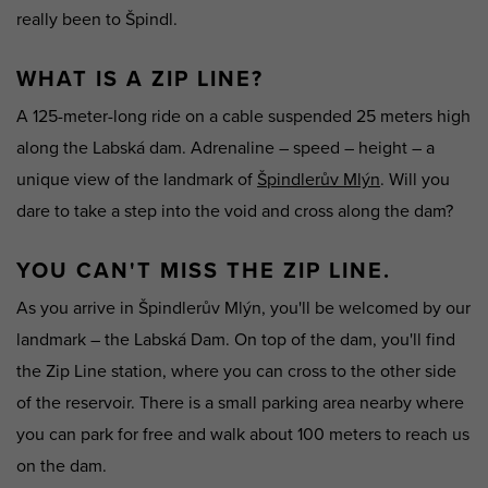
really been to Špindl.
WHAT IS A ZIP LINE?
A 125-meter-long ride on a cable suspended 25 meters high
along the Labská dam. Adrenaline – speed – height – a
unique view of the landmark of
Špindlerův Mlýn
. Will you
dare to take a step into the void and cross along the dam?
YOU CAN'T MISS THE ZIP LINE.
As you arrive in Špindlerův Mlýn, you'll be welcomed by our
landmark – the Labská Dam. On top of the dam, you'll find
the Zip Line station, where you can cross to the other side
of the reservoir. There is a small parking area nearby where
you can park for free and walk about 100 meters to reach us
on the dam.