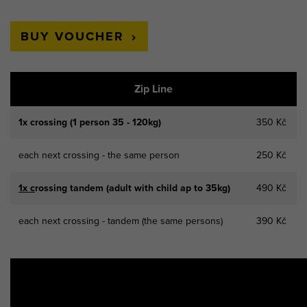
BUY VOUCHER
Zip Line
1x crossing (1 person 35 - 120kg)
350 Kč
each next crossing - the same person
250 Kč
1x c
rossing tandem (adult with child ap to 35kg)
490 Kč
each next crossing - tandem (the same persons)
390 Kč