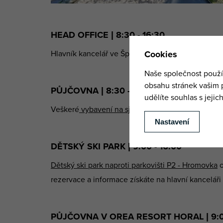
HEAD OFFICE | 8:30 - 16:30
Hlavník kancelář ve Špindlerově Mlýně otevřeme 
PŮJČOVNA | 8:30 - 16:30
Veškeré
vybavení na sjezdovku si zapůjčíte
v cent
DĚTSKÝ SKI PARK | 9:00 - 16:00
Dětský ski park naproti parkovišti P2 - Hromovka
o
rezervace a informace získáte na hlavní kanceláři 
PŮJČOVNA V OREA RESORT HORAL | 9:00 -