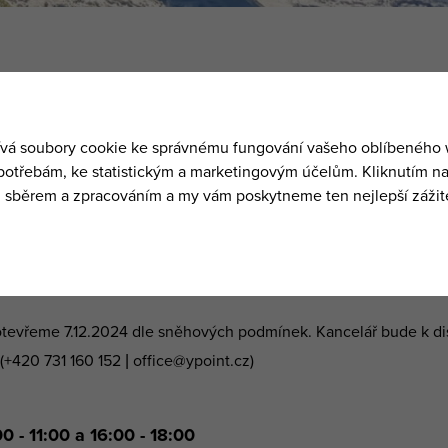
již v pátek 6.12.2024. Rezervovat si zde můžete
lyžařské a sno
ru města vedle Hotelu Lomnice. K dispozici jsou lyže, snowboardy
tevřeme 7.12.2024 dle sněhových podmínek. Kancelář bude k dis
(+420 731 160 152 | office@ypoint.cz)
 11:00 a 16:00 - 18:00