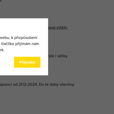
wboardové výuky
nebo
skialpové výlety
.
, skialpy, běžky, helmy, brýle i sáňky.
pozici od 21.12.2024. Do té doby všechny