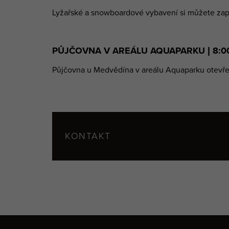
Lyžařské a snowboardové vybavení si můžete zapůj
PŮJČOVNA V AREÁLU AQUAPARKU | 8:00 - 
Půjčovna u Medvědína v areálu Aquaparku otevř
KONTAKT