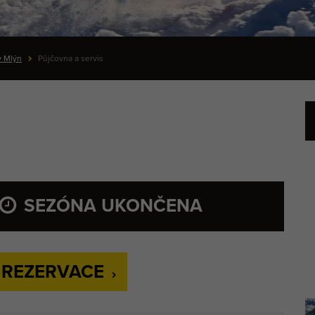
v Mlýn
Půjčovna a servis
SEZÓNA UKONČENA
 REZERVACE