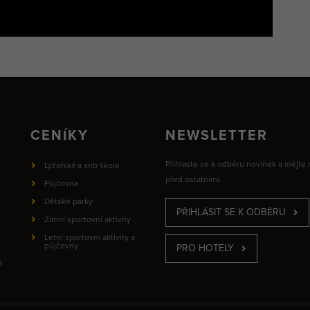
CENÍKY
NEWSLETTER
Přihlaste se k odběru novinek a mějte
Lyžařská a snb škola
před ostatními.
Půjčovna
Dětské parky
PŘIHLÁSIT SE K ODBĚRU
Zimní sportovní aktivity
Letní sportovní aktivity a
půjčovny
PRO HOTELY
á