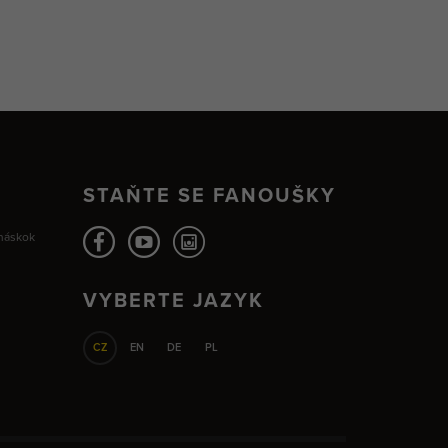
STAŇTE SE FANOUŠKY
 náskok
VYBERTE JAZYK
CZ
EN
DE
PL