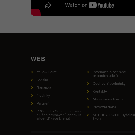
WEB
Yellow Point
Informace o ochraně
osobních údajů
Kariéra
Obchodní podmínky
Recenze
Kontakty
Novinky
Mapa zimních aktivit
Partneři
Provozní doba
PROJEKT - Online rezervace
služeb a vybavení, check-in
MEETING POINT - lyžařsk
a identifikace klientů
škola