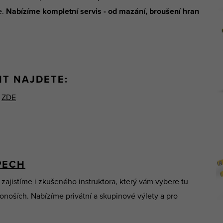
e.
Nabízíme kompletní servis - od mazání, broušení hran
NT NAJDETE:
a
ZDE
PECH
 zajistíme i zkušeného instruktora, který vám vybere tu
konoších. Nabízíme privátní a skupinové výlety a pro