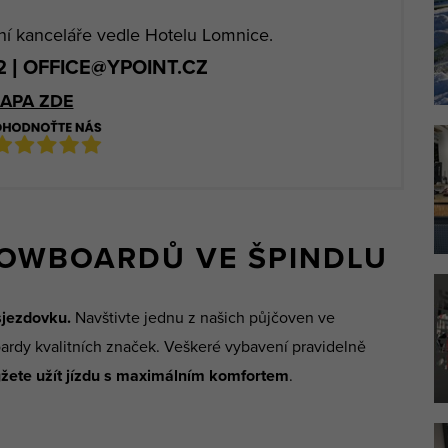
ní kanceláře vedle Hotelu Lomnice.
52 | OFFICE@YPOINT.CZ
APA ZDE
NOWBOARDŮ VE ŠPINDLU
sjezdovku.
Navštivte jednu z našich půjčoven ve
ardy kvalitních značek. Veškeré vybavení pravidelně
žete užít jízdu s maximálním komfortem
.