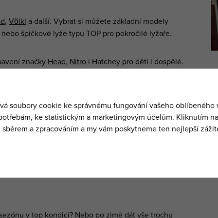
ad
,
Völkl
a další. Vybrat si můžete základní modely
nebo špičkové lyže typu TOP pro pokročilé lyžaře.
bavení značky
Head
,
Nitro
i Hatchey pro děti i dospělé.
ček
Scott
,
Völkl
,
Dynafit
a mnoho dalších a to jak pro
připravené splitboardy.
značek
Salomon
a
Sporten
.
A pokud si chcete zpestřit výlet, půjčíme vám sáňky -
na sezónu v top kondici? Nebo po zimě dát vše trochu