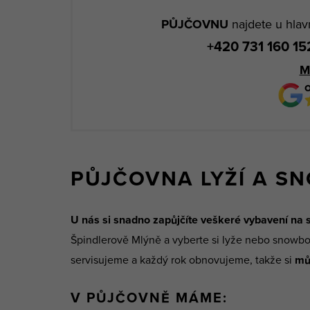
PŮJČOVNU
najdete u hlav
+420 731 160 1
M
PŮJČOVNA LYŽÍ A S
U nás si snadno zapůjčíte veškeré vybavení na 
Špindlerově Mlýně a vyberte si lyže nebo snowbo
servisujeme a každý rok obnovujeme, takže si
mů
V PŮJČOVNĚ MÁME: