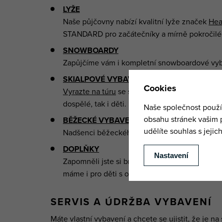
LYŽE
Naše půjčovny nabízí kvalitní lyže značek
He
STANDARD pro začátečníky a mírně pokročilé 
SNOWBOARDY
Zapůjčíme vám i kompletní snowboardové vy
SKIALPOVÉ VYBAVENÍ
Vyrazte na túru
se špičkovým vybavením zna
dospělé, tak i děti. Pro "snowboarďáky" máme 
BĚŽECKÉ VYBAVENÍ
Nadšenci běžeckého lyžování ocení sety od 
DOPLŇKY
Zapomněli jste si brýle nebo helmu? Půjčíme. 
máme i pro děti s ohrádkou.
SERVIS A ÚDRŽBA VYBAVENÍ
Máte vlastní vybavení a chcete se ujistit, že je 