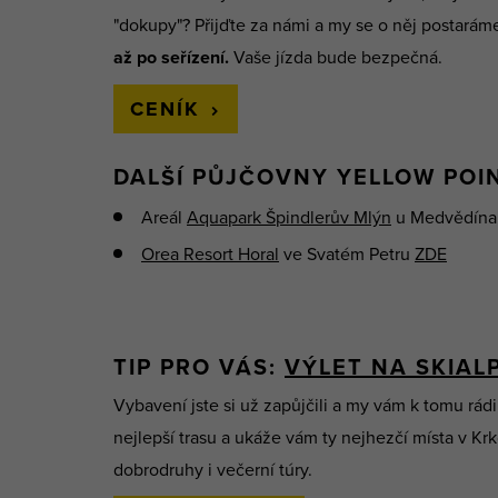
"dokupy"? Přijďte za námi a my se o něj postarám
až po seřízení.
Vaše jízda bude bezpečná.
CENÍK
DALŠÍ PŮJČOVNY YELLOW POI
Areál
Aquapark Špindlerův Mlýn
u Medvědín
Orea Resort Horal
ve Svatém Petru
ZDE
TIP PRO VÁS:
VÝLET NA SKIAL
Vybavení jste si už zapůjčili a my vám k tomu rádi
nejlepší trasu a ukáže vám ty nejhezčí místa v Kr
dobrodruhy i večerní túry.