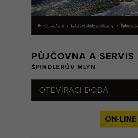
Yellow Point
Lyžařské školy a půjčovny
Špindlerů
PŮJČOVNA A SERVIS
ŠPINDLERŮV MLÝN
OTEVÍRACÍ DOBA
ON-LINE