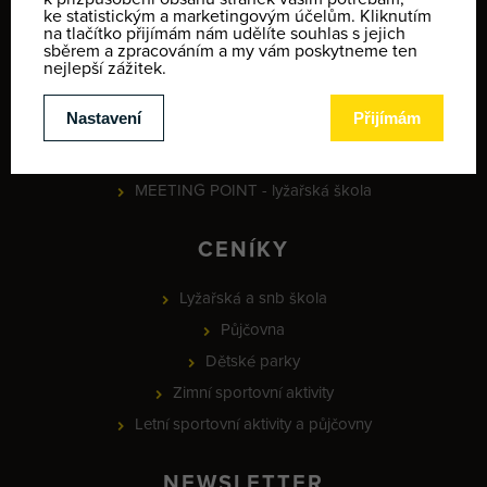
identifikace klientů
Informace o ochraně osobních údajů
Obchodní podmínky
Kontakty
Mapa zimních aktivit
Provozní doba
MEETING POINT - lyžařská škola
CENÍKY
Lyžařská a snb škola
Půjčovna
Dětské parky
Zimní sportovní aktivity
Letní sportovní aktivity a půjčovny
NEWSLETTER