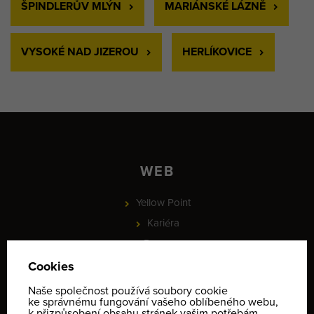
ŠPINDLERŮV MLÝN
MARIÁNSKÉ LÁZNĚ
VYSOKÉ NAD JIZEROU
HERLÍKOVICE
WEB
Yellow Point
Kariéra
Recenze
Novinky
Partneři
PROJEKT - Online rezervace služeb a vybavení, check-in a