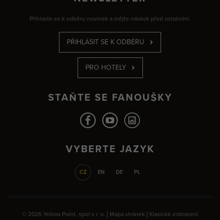
Přihlaste se k odběru novinek a mějte náskok před ostatními.
PŘIHLÁSIT SE K ODBĚRU
PRO HOTELY
STAŇTE SE FANOUŠKY
VYBERTE JAZYK
CZ
EN
DE
PL
© 2026 Yellow Point, spol s r. o. |
Mapa stránek
|
Klasické zobrazení