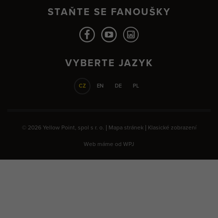
STAŇTE SE FANOUŠKY
VYBERTE JAZYK
CZ
EN
DE
PL
© 2026 Yellow Point, spol s r. o. |
Mapa stránek
|
Klasické zobrazení
Web máme od
WPJ