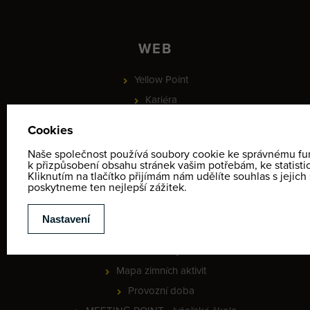
WEB
Yellow Point
Kariéra
Recenze
Novinky
Partneři
PROJEKT - Online rezervace služeb a vybavení, check-in a
identifikace klientů
Informace o ochraně osobních údajů
Obchodní podmínky
Kontakty
Mapa zimních aktivit
Provozní doba