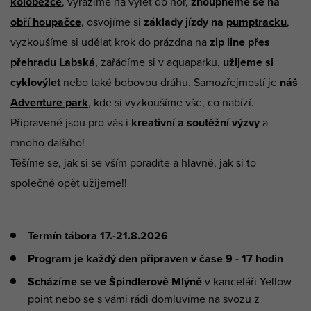
koloběžce
, vyrazíme na výlet do hor,
zhoupneme se na
obří houpačce
, osvojíme si
základy jízdy na
pumptracku
,
vyzkoušíme si udělat krok do prázdna na
zip line
přes
přehradu Labská
, zařádíme si v aquaparku,
užijeme si
cyklovýlet
nebo také bobovou dráhu. Samozřejmostí je
náš
Adventure park
, kde si vyzkoušíme vše, co nabízí.
Připravené jsou pro vás i
kreativní a soutěžní výzvy
a
mnoho dalšího!
Těšíme se, jak si se vším poradíte a hlavně, jak si to
společně opět užijeme!!
Termín tábora 17.-21.8.2026
Program je
každý den připraven v čase 9 - 17 hodin
Scházíme se ve Špindlerově Mlýně
v kanceláři Yellow
point nebo se s vámi rádi domluvíme na svozu z