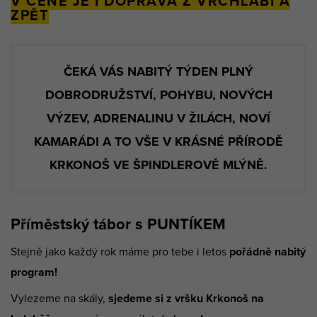
V CENĚ JE I DOPRAVA Z VRCHLABÍ A
ZPĚT
ČEKÁ VÁS NABITÝ TÝDEN PLNÝ
DOBRODRUŽSTVÍ, POHYBU, NOVÝCH
VÝZEV, ADRENALINU V ŽILÁCH, NOVÍ
KAMARÁDI A TO VŠE V KRÁSNÉ PŘÍRODĚ
KRKONOŠ VE ŠPINDLEROVĚ MLÝNĚ.
Příměstský tábor s PUNTÍKEM
Stejně jako každý rok máme pro tebe i letos
pořádně nabitý
program!
Vylezeme na skály,
sjedeme si z vršku Krkonoš na