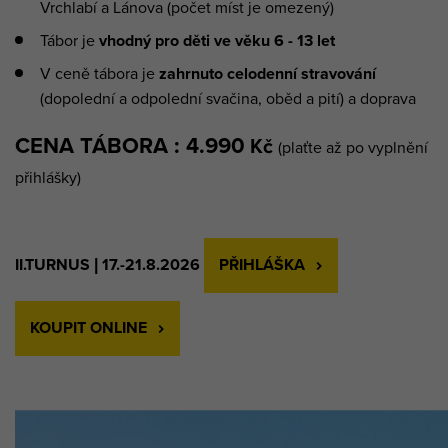
Vrchlabí a Lánova (počet míst je omezený)
Tábor je
vhodný pro děti ve věku 6 - 13 let
V ceně tábora je
zahrnuto celodenní stravování
(dopolední a odpolední svačina, oběd a pití) a doprava
CENA TÁBORA :
4.990
Kč
(plaťte až po vyplnění
přihlášky)
II.TURNUS | 17.-21.8.2026
PŘIHLÁŠKA
KOUPIT ONLINE