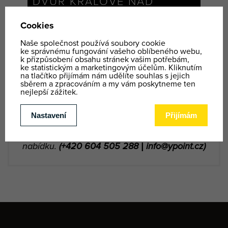
DVŮR KRÁLOVÉ NAD
LABEM
V případě
firemních akcí
je možné nabídku
doplnit o velké množství dalších aktivit a jejich
neobvyklých kombinací.
Na požádání Vám rádi zašleme konkrétnější
nabídku.
(+420 604 505 288 | info@ypoint.cz)