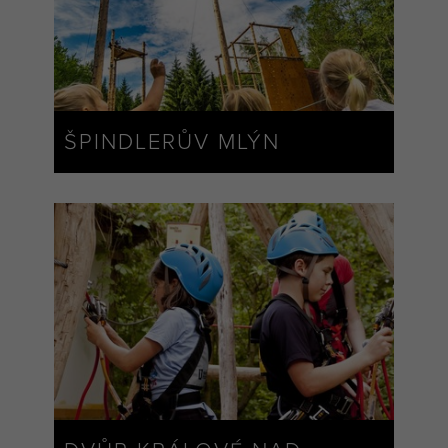
ŠPINDLERŮV MLÝN