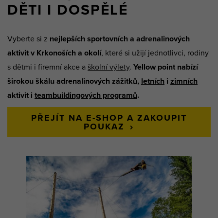
DĚTI I DOSPĚLÉ
Vyberte si z
nejlepších sportovních a adrenalinových
aktivit v Krkonoších a okolí
, které si užijí jednotlivci, rodiny
s dětmi i firemní akce a
školní výlety
.
Yellow point nabízí
širokou škálu adrenalinových zážitků,
letních
i
zimních
aktivit i
teambuildingových programů
.
PŘEJÍT NA E-SHOP A ZAKOUPIT
POUKAZ