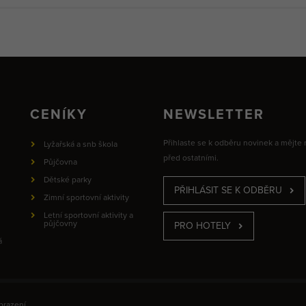
CENÍKY
NEWSLETTER
Přihlaste se k odběru novinek a mějte
Lyžařská a snb škola
před ostatními.
Půjčovna
Dětské parky
PŘIHLÁSIT SE K ODBĚRU
Zimní sportovní aktivity
Letní sportovní aktivity a
půjčovny
PRO HOTELY
á
brazení