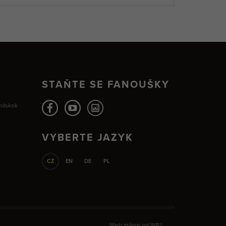
STAŇTE SE FANOUŠKY
 náskok
VYBERTE JAZYK
CZ
EN
DE
PL
Web máme od
WPJ