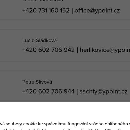
+420 731 160 152 |
office@ypoint.cz
Lucie Sládková
+420 602 706 942
|
herlikovice@ypoin
Petra Slívová
+420 602 706 944
|
sachty@ypoint.cz
Patrik Klas