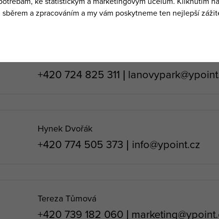
+420 602 166 640
|
marianky@ypoint.
Zdeněk Martinů
+420 724 825 311
|
lanovypark@ypoint
Hynek Dvořák
+420 774 505 373
|
info@ypoint.cz
Tereza Tůmová
+420 739 182 060
|
marketing@ypoint