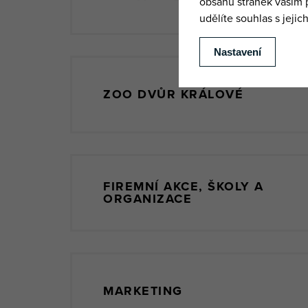
ZOO DVŮR KRÁLOVÉ
FIREMNÍ AKCE, ŠKOLY A
ORGANIZACE
MARKETING