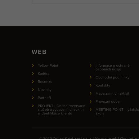
WEB
Yellow Point
Informace o ochraně
osobních údajů
Kariéra
Obchodní podmínky
Recenze
Kontakty
Novinky
Mapa zimních aktivit
Partneři
Provozní doba
PROJEKT - Online rezervace
služeb a vybavení, check-in
MEETING POINT - lyžařsk
a identifikace klientů
škola
© 2026 Yellow Point, spol s r. o. |
Mapa stránek
|
Klasické zo