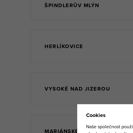
ŠPINDLERŮV MLÝN
HERLÍKOVICE
VYSOKÉ NAD JIZEROU
MARIÁNSKÉ LÁZNĚ