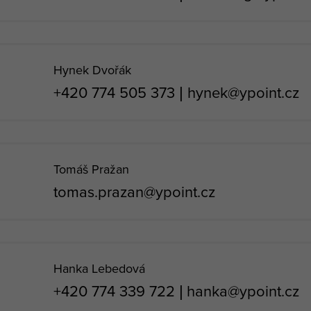
Hynek Dvořák
+420 774 505 373
|
hynek@ypoint.cz
Tomáš Pražan
tomas.prazan@ypoint.cz
Hanka Lebedová
+420 774 339 722
|
hanka@ypoint.cz