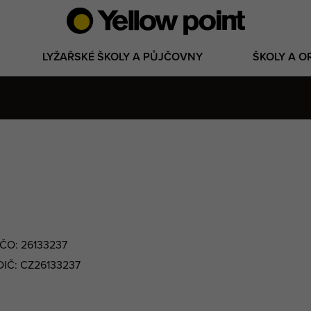
LYŽAŘSKÉ ŠKOLY A PŮJČOVNY
ŠKOLY A O
IČO: 26133237
DIČ: CZ26133237