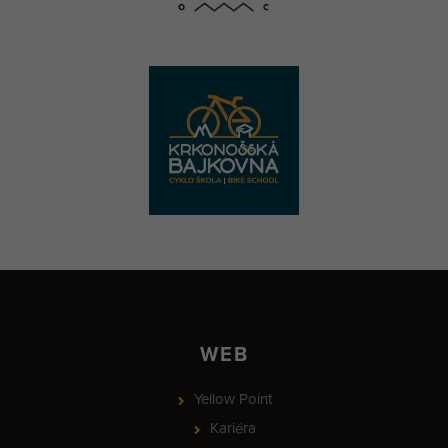
WEB
Yellow Point
Kariéra