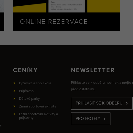
=ONLINE REZERVACE=
CENÍKY
NEWSLETTER
Přihlaste se k odběru novinek a mějte
Lyžařská a snb škola
před ostatními.
Půjčovna
Dětské parky
PŘIHLÁSIT SE K ODBĚRU
Zimní sportovní aktivity
Letní sportovní aktivity a
půjčovny
PRO HOTELY
á