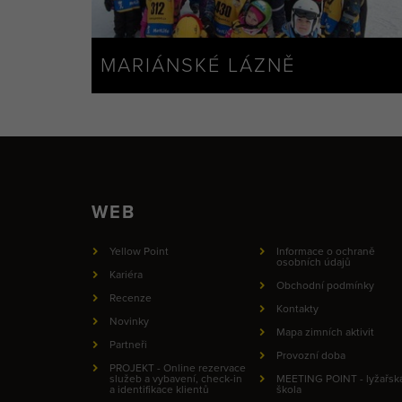
MARIÁNSKÉ LÁZNĚ
WEB
Yellow Point
Informace o ochraně
osobních údajů
Kariéra
Obchodní podmínky
Recenze
Kontakty
Novinky
Mapa zimních aktivit
Partneři
Provozní doba
PROJEKT - Online rezervace
služeb a vybavení, check-in
MEETING POINT - lyžařsk
a identifikace klientů
škola