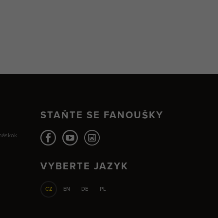
STAŇTE SE FANOUŠKY
 náskok
VYBERTE JAZYK
CZ
EN
DE
PL