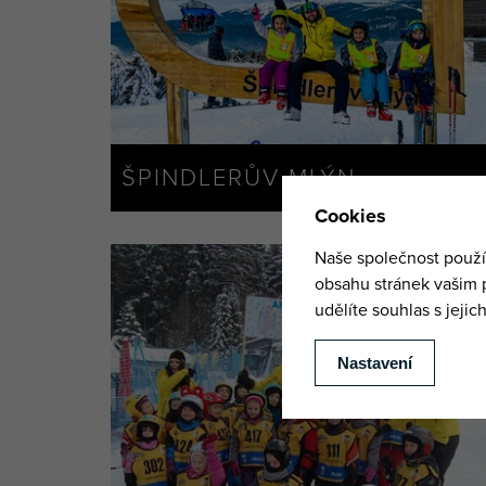
ŠPINDLERŮV MLÝN