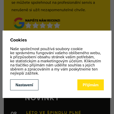
se můžete spolehnout na profesionální servis a
nerušeně si užít nezapomenutelné chvíle.
NOVINKY
LÉTO VE ŠPINDLU PLNÉ
08