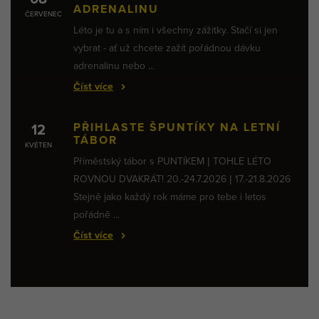
ADRENALINU
ČERVENEC
Léto je tu a s ním i všechny zážitky. Stačí si jen
vybrat - ať už chcete zažít pořádnou dávku
adrenalinu nebo ...
Číst více
PŘIHLASTE ŠPUNTÍKY NA LETNÍ
12
TÁBOR
KVĚTEN
Příměstský tábor s PUNTÍKEM | TOHLE LÉTO
ROVNOU DVAKRÁT! 20.-24.7.2026 | 17.-21.8.2026
Stejně jako každý rok máme pro tebe i letos
pořádně ...
Číst více