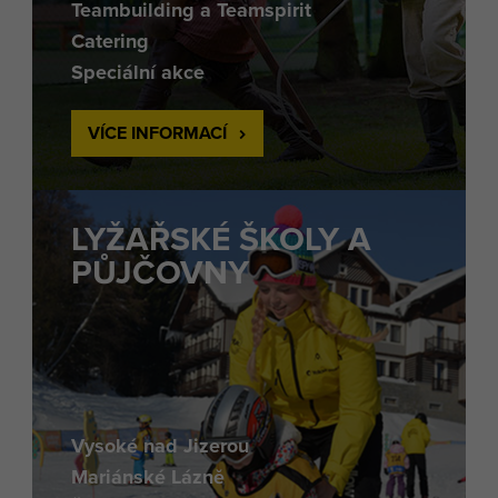
Teambuilding a Teamspirit
Catering
Speciální akce
VÍCE INFORMACÍ
LYŽAŘSKÉ ŠKOLY A
PŮJČOVNY
Vysoké nad Jizerou
Mariánské Lázně