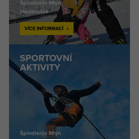
Špindlerův Mlýn
Herlíkovice
VÍCE INFORMACÍ
SPORTOVNÍ
AKTIVITY
Špindlerův Mlýn