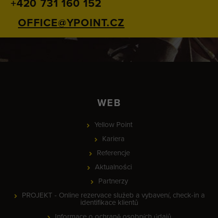
+420 731 160 152
OFFICE@YPOINT.CZ
WEB
Yellow Point
Kariera
Referencje
Aktualności
Partnerzy
PROJEKT - Online rezervace služeb a vybavení, check-in a
identifikace klientů
Informace o ochraně osobních údajů