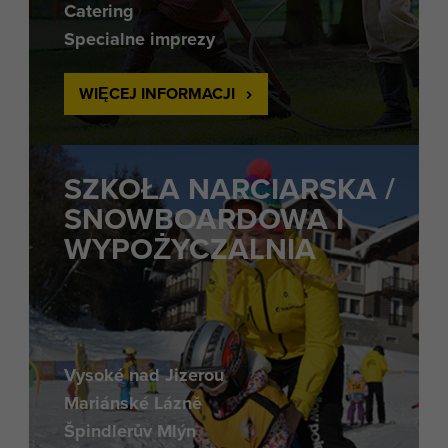
Catering
Specialne imprezy
WIĘCEJ INFORMACJI
SZKOŁA NARCIARSKA /
SNOWBOARDOWA I
WYPOŻYCZALNIA
Vysoké nad Jizerou
Mariánské Lázně
Špindlerův Mlýn