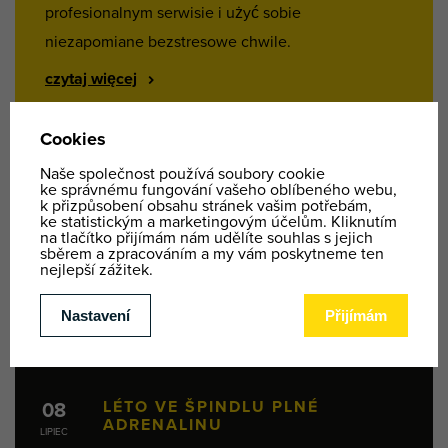
profesionalnym serwisie i użyć sobie
niezapomiane bezstresowe chwile.
czytaj więcej
NOWOŚCI
LÉTO VE ŠPINDLU PLNÉ
08
ADRENALINU
LIPIEC