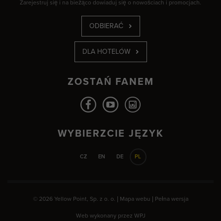
Zarejestruj się i na bieżąco dowiaduj się o nowościach i promocjach.
ODBIERAĆ
DLA HOTELÓW
ZOSTAŃ FANEM
WYBIERZCIE JĘZYK
CZ
EN
DE
PL
© 2026 Yellow Point, Sp. z o. o. |
Mapa webu
|
Pełna wersja
Web wykonany przez
WPJ