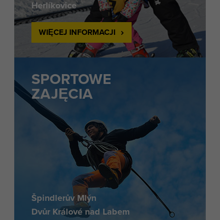
Herlíkovice
WIĘCEJ INFORMACJI
SPORTOWE
ZAJĘCIA
Špindlerův Mlýn
Dvůr Králové nad Labem