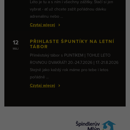
Léto je tu a s ním i všechny zážitky. Stačí si jen
vybrat - ať už chcete zažít pořádnou dávku
adrenalinu nebo ...
Czytaj więcej
PŘIHLASTE ŠPUNTÍKY NA LETNÍ
12
TÁBOR
MAJ
Příměstský tábor s PUNTÍKEM | TOHLE LÉTO
ROVNOU DVAKRÁT! 20.-24.7.2026 | 17.-21.8.2026
Stejně jako každý rok máme pro tebe i letos
pořádně ...
Czytaj więcej