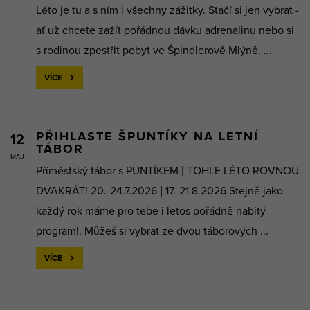
Léto je tu a s ním i všechny zážitky. Stačí si jen vybrat -
ať už chcete zažít pořádnou dávku adrenalinu nebo si
s rodinou zpestřit pobyt ve Špindlerově Mlýně. ...
VÍCE
PŘIHLASTE ŠPUNTÍKY NA LETNÍ
12
TÁBOR
MAJ
Příměstský tábor s PUNTÍKEM | TOHLE LÉTO ROVNOU
DVAKRÁT! 20.-24.7.2026 | 17.-21.8.2026 Stejně jako
každý rok máme pro tebe i letos pořádně nabitý
program!. Můžeš si vybrat ze dvou táborových ...
VÍCE