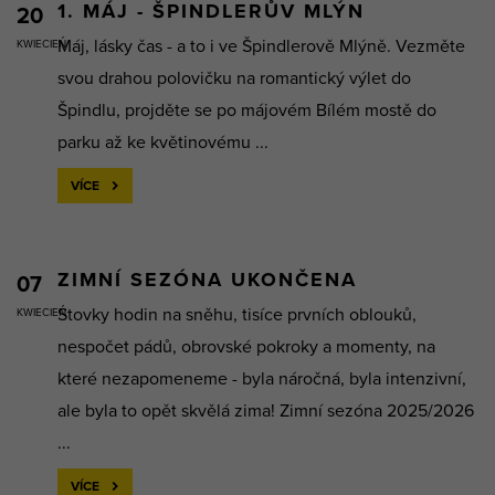
1. MÁJ - ŠPINDLERŮV MLÝN
20
Máj, lásky čas - a to i ve Špindlerově Mlýně. Vezměte
KWIECIEŃ
svou drahou polovičku na romantický výlet do
Špindlu, projděte se po májovém Bílém mostě do
parku až ke květinovému ...
VÍCE
ZIMNÍ SEZÓNA UKONČENA
07
Stovky hodin na sněhu, tisíce prvních oblouků,
KWIECIEŃ
nespočet pádů, obrovské pokroky a momenty, na
které nezapomeneme - byla náročná, byla intenzivní,
ale byla to opět skvělá zima! Zimní sezóna 2025/2026
...
VÍCE