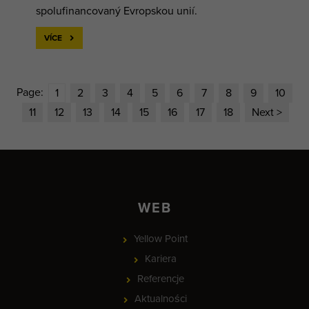
spolufinancovaný Evropskou unií.
VÍCE
Page:
1
2
3
4
5
6
7
8
9
10
11
12
13
14
15
16
17
18
Next >
WEB
Yellow Point
Kariera
Referencje
Aktualności