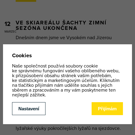
VE SKIAREÁLU ŠACHTY ZIMNÍ
12
SEZÓNA UKONČENA
MARZEC
Dnešním dnem jsme ve Vysokém nad Jizerou
zakončili zimní sezónu. Karneval, který měl být tuto
sobotu 14.3.2026 se přesouvá na další zimu.
Děkujeme a budeme se na vás těšit příští ...
VÍCE
PROVOZ SKIAREÁL ŠACHTY
09
Do Skiareálu Šachty dorazilo jaro a sníh zmizel
MARZEC
rychleji, než jsme si představovali. Dále pokračují
lyžařské výuky pokročilejších lyžařů na sjezdovce.