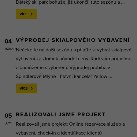
Dětský ski park bohužel již ukončil tuto sezónu a ...
VÍCE
VÝPRODEJ SKIALPOVÉHO VYBAVENÍ
04
Nečekejte na další sezónu a přijďte si vybrat skialpové
MARZEC
vybavení za zlomek původní ceny. Rádi vám poradíme
a pomůžeme s výběrem. Výprodej probíhá v
Špindlerově Mlýně - hlavní kancelář Yellow ...
VÍCE
REALIZOVALI JSME PROJEKT
05
Realizovali jsme projekt: Online rezervace služeb a
LUTY
vybavení, check-in a identifikace klientů