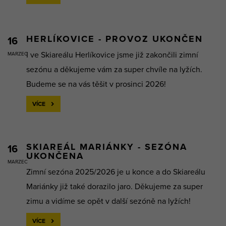
HERLÍKOVICE - PROVOZ UKONČEN
16
I ve Skiareálu Herlíkovice jsme již zakončili zimní
MARZEC
sezónu a děkujeme vám za super chvíle na lyžích.
Budeme se na vás těšit v prosinci 2026!
VÍCE
SKIAREÁL MARIÁNKY - SEZÓNA
16
UKONČENA
MARZEC
Zimní sezóna 2025/2026 je u konce a do Skiareálu
Mariánky již také dorazilo jaro. Děkujeme za super
zimu a vidíme se opět v další sezóně na lyžích!
VÍCE