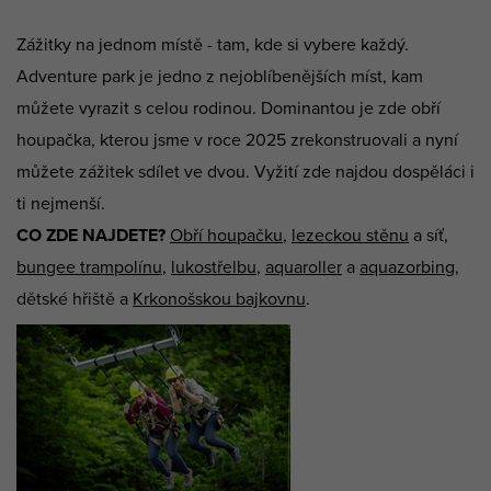
Zážitky na jednom místě - tam, kde si vybere každý.
Adventure park je jedno z nejoblíbenějších míst, kam
můžete vyrazit s celou rodinou. Dominantou je zde obří
houpačka, kterou jsme v roce 2025 zrekonstruovali a nyní
můžete zážitek sdílet ve dvou. Vyžití zde najdou dospěláci i
ti nejmenší.
CO ZDE NAJDETE?
Obří houpačku
,
lezeckou stěnu
a síť,
bungee trampolínu
,
lukostřelbu
,
aquaroller
a
aquazorbing
,
dětské hřiště a
Krkonošskou bajkovnu
.