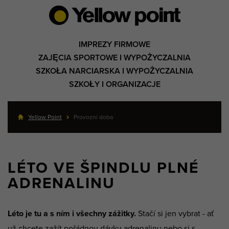
IMPREZY FIRMOWE
ZAJĘCIA SPORTOWE I WYPOŻYCZALNIA
SZKOŁA NARCIARSKA I WYPOŻYCZALNIA
SZKOŁY I ORGANIZACJE
Yellow Point
Provozní doba
LÉTO VE ŠPINDLU PLNÉ
ADRENALINU
Léto je tu a s ním i všechny zážitky.
Stačí si jen vybrat - ať
už chcete zažít pořádnou dávku adrenalinu nebo si s