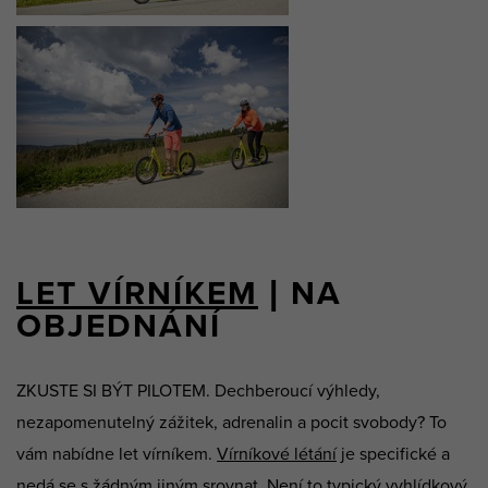
LET VÍRNÍKEM
| NA
OBJEDNÁNÍ
ZKUSTE SI BÝT PILOTEM. Dechberoucí výhledy,
nezapomenutelný zážitek, adrenalin a pocit svobody? To
vám nabídne let vírníkem.
Vírníkové létání
je specifické a
nedá se s žádným jiným srovnat. Není to typický vyhlídkový