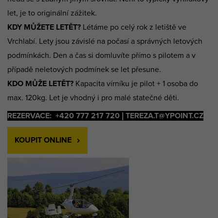
let, je to originální zážitek.
KDY MŮŽETE LETĚT?
Létáme po celý rok z letiště ve
Vrchlabí. Lety jsou závislé na počasí a správných letových
podmínkách. Den a čas si domluvíte přímo s pilotem a v
případě neletových podmínek se let přesune.
KDO MŮŽE LETĚT?
Kapacita vírníku je pilot + 1 osoba do
max. 120kg. Let je vhodný i pro malé statečné děti.
REZERVACE:
+420 777 217 720 | TEREZA.T@YPOINT.CZ
KOUPIT ONLINE