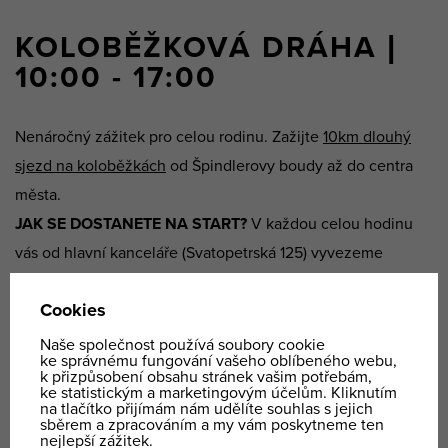
KOLOBĚŽKOVÁ DRÁHA |
10:00 - 17:00
Nenáročný zážitek pro celou rodinu. Zažijte
10km dlouhý
sjezd na koloběžkách
od Špindlerovy boudy až do centra
města.
JAK SE DOSTANETE NA START?
V každou celou hodinu
vás od hlavní kanceláře (Svatopetrská 125) vyvezeme
nahoru ke Špindlerově boudě, kde vám zapůjčíme
koloběžku i helmu a dostanete instruktáž.
PO HORSKÉ TÚŘE DOLŮ DO MĚSTA.
Naplánujte si
horskou túru tak, aby končila u Špindlerovy boudy, kde vám
zapůjčíme koloběžky a dolů se svezte. Závěr výletu bude o
to záživnější.