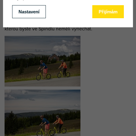
PRO KOHO KOLOBĚŽKOVÁ DRÁHA JE?
Zvládne to celá
rodina.
Koloběžky
jsou pro dospělé i děti od 6 let (děti do 6
let mohou jet s dospělým). Je to fyzicky nenáročná aktivita,
kterou byste ve Špindlu neměli vynechat.