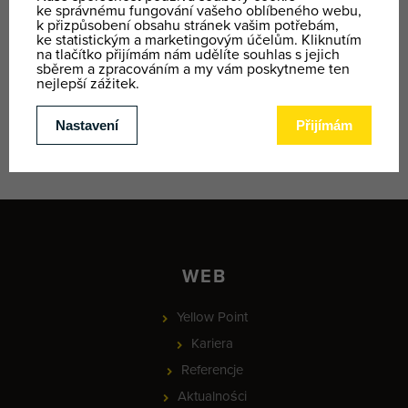
Przy
imprezach firmowych
jest możliwość
dopełnić program o różną wariację i
kombinację zajęć.
Na żądanie wyślemy konkretną propozycję.
WEB
Yellow Point
Kariera
Referencje
Aktualności