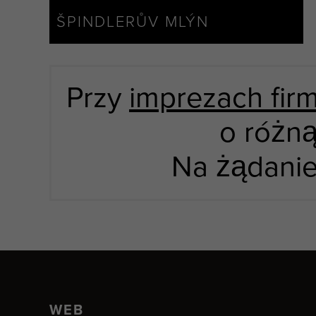
ŠPINDLERŮV MLÝN
Przy
imprezach fi
o różną
Na żądanie
WEB