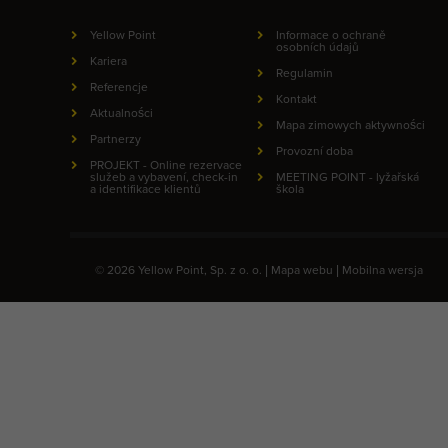
Yellow Point
Informace o ochraně
osobních údajů
Kariera
Regulamin
Referencje
Kontakt
Aktualności
Mapa zimowych aktywności
Partnerzy
Provozní doba
PROJEKT - Online rezervace
služeb a vybavení, check-in
MEETING POINT - lyžařská
a identifikace klientů
škola
© 2026 Yellow Point, Sp. z o. o. |
Mapa webu
|
Mobilna wersja