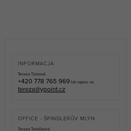
INFORMACJA
Tereza Tůmová
+420 778 765 969
lub napisz na
tereza@ypoint.cz
OFFICE - ŠPINDLERŮV MLÝN
Tereza Tomíčková