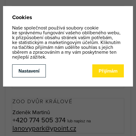
VYSOKÉ NAD JIZEROU
Petra Slívová
+420 602 706 944
lub napisz na
sachty@ypoint.cz
MARIÁNSKÉ LÁZNĚ
Dominika Klasová
+420 602 166 640
lub napisz na
marianky@ypoint.cz
ZOO DVŮR KRÁLOVÉ
Zdeněk Martinů
+420 774 505 374
lub napisz na
lanovypark@ypoint.cz