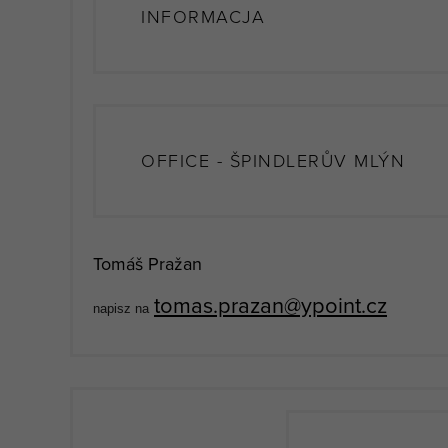
INFORMACJA
OFFICE - ŠPINDLERŮV MLÝN
Tomáš Pražan
tomas.prazan@ypoint.cz
napisz na