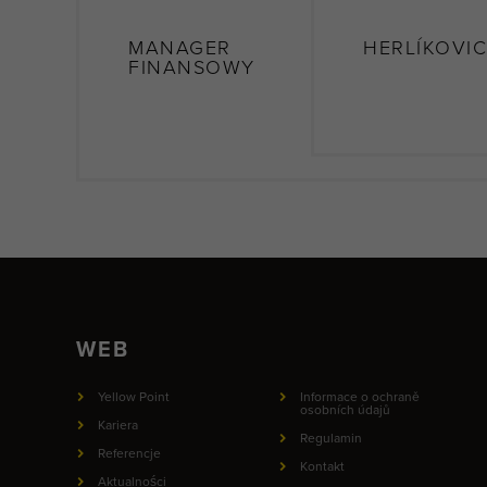
MANAGER
HERLÍKOVI
FINANSOWY
WEB
Yellow Point
Informace o ochraně
osobních údajů
Kariera
Regulamin
Referencje
Kontakt
Aktualności