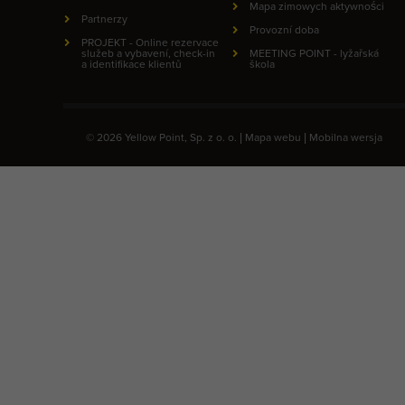
Mapa zimowych aktywności
Partnerzy
Provozní doba
PROJEKT - Online rezervace
služeb a vybavení, check-in
MEETING POINT - lyžařská
a identifikace klientů
škola
© 2026 Yellow Point, Sp. z o. o. |
Mapa webu
|
Mobilna wersja