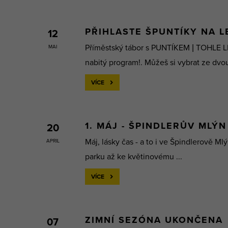
PŘIHLASTE ŠPUNTÍKY NA L
12
Příměstský tábor s PUNTÍKEM | TOHLE L
MAI
nabitý program!. Můžeš si vybrat ze dvou
VÍCE
1. MÁJ - ŠPINDLERŮV MLÝN
20
Máj, lásky čas - a to i ve Špindlerově 
APRIL
parku až ke květinovému ...
VÍCE
ZIMNÍ SEZÓNA UKONČENA
07