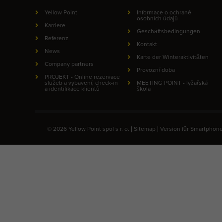
Yellow Point
Informace o ochraně
osobních údajů
Karriere
Geschäftsbedingungen
Referenz
Kontakt
News
Karte der Winteraktivitäten
Company partners
Provozní doba
PROJEKT - Online rezervace
služeb a vybavení, check-in
MEETING POINT - lyžařská
a identifikace klientů
škola
© 2026 Yellow Point spol s r. o. |
Sitemap
|
Version für Smartphon