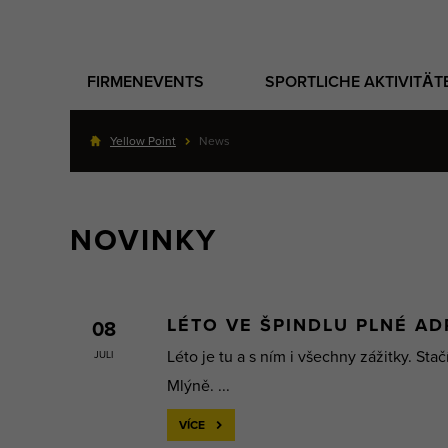
FIRMENEVENTS
SPORTLICHE AKTIVITÄT
Yellow Point
News
NOVINKY
LÉTO VE ŠPINDLU PLNÉ A
08
Léto je tu a s ním i všechny zážitky. Sta
JULI
Mlýně. ...
VÍCE