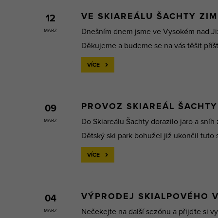
VE SKIAREÁLU ŠACHTY ZI
12
Dnešním dnem jsme ve Vysokém nad Jizer
MÄRZ
Děkujeme a budeme se na vás těšit příští
VÍCE
PROVOZ SKIAREÁL ŠACHTY
09
Do Skiareálu Šachty dorazilo jaro a sníh 
MÄRZ
Dětský ski park bohužel již ukončil tuto 
VÍCE
VÝPRODEJ SKIALPOVÉHO 
04
Nečekejte na další sezónu a přijďte si
MÄRZ