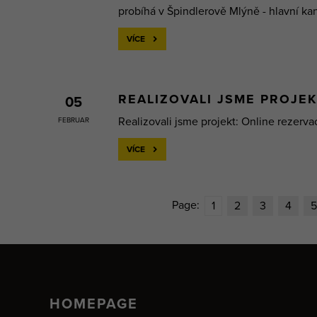
probíhá v Špindlerově Mlýně - hlavní kan
VÍCE
REALIZOVALI JSME PROJE
05
Realizovali jsme projekt: Online rezerva
FEBRUAR
VÍCE
Page:
1
2
3
4
5
HOMEPAGE