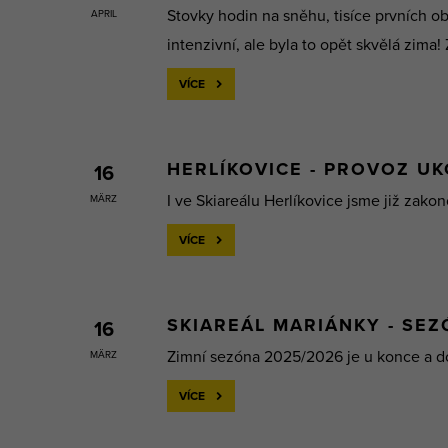
Stovky hodin na sněhu, tisíce prvních 
APRIL
intenzivní, ale byla to opět skvělá zima
VÍCE
HERLÍKOVICE - PROVOZ U
16
I ve Skiareálu Herlíkovice jsme již zako
MÄRZ
VÍCE
SKIAREÁL MARIÁNKY - SE
16
Zimní sezóna 2025/2026 je u konce a do 
MÄRZ
VÍCE