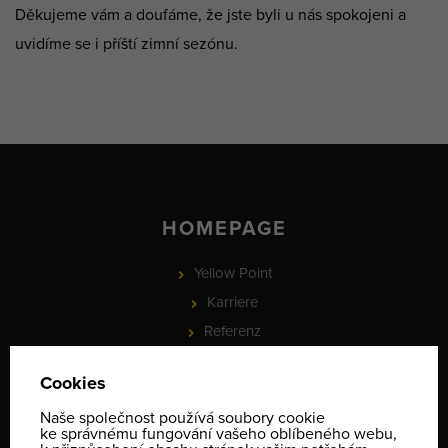
Děkujeme vám a doufáme, že jste byli u nás spokojeni a
uvidíme se i příští zimní sezónu.
HOMEPAGE
Yellow Point
Karriere
Referenz
News
Company partners
PROJEKT - Online rezervace služeb a vybavení, check-in a
identifikace klientů