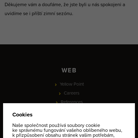
Děkujeme vám a doufáme, že jste byli u nás spokojeni a
uvidíme se i příští zimní sezónu.
WEB
Yellow Point
Careers
References
News
Partnership
PROJEKT - Online rezervace služeb a vybavení, check-in a
identifikace klientů