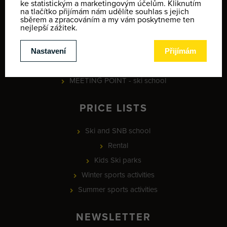
Informace o ochraně osobních údajů
Terms and conditions
Contact
Map of winter activities
Provozní doba
MEETING POINT - ski school
PRICE LISTS
Ski and SNB school
Rental
Kids Ski parks
Winter sports activities
Summer sports activities
NEWSLETTER