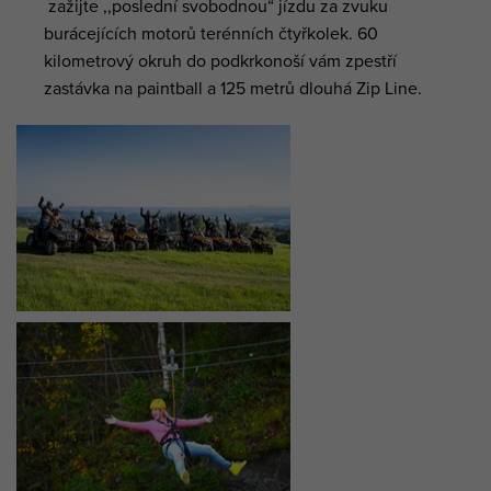
zažijte ,,poslední svobodnou“ jízdu za zvuku
burácejících motorů terénních čtyřkolek. 60
kilometrový okruh do podkrkonoší vám zpestří
zastávka na paintball a 125 metrů dlouhá Zip Line.