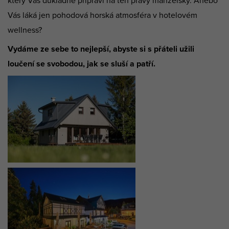
který Vás důkladně připraví na ten pravý manželský. Anebo
Vás láká jen pohodová horská atmosféra v hotelovém
wellness?
Vydáme ze sebe to nejlepší, abyste si s přáteli užili
loučení se svobodou, jak se sluší a patří.