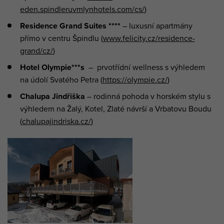
eden.spindleruvmlynhotels.com/cs/
)
Residence Grand Suites ****
– luxusní apartmány
přímo v centru Špindlu (
www.felicity.cz/residence-
grand/cz/
)
Hotel Olympie***
s
– prvotřídní wellness s výhledem
na údolí Svatého Petra (
https://olympie.cz/
)
Chalupa Jindřiška
– rodinná pohoda v horském stylu s
výhledem na Žalý, Kotel, Zlaté návrší a Vrbatovu Boudu
(
chalupajindriska.cz/
)