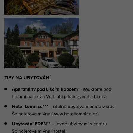
TIPY NA UBYTOVÁNÍ
Apartmány pod Liščím kopcem
– soukromí pod
horami na okraji Vrchlabí (
chalupyvrchlabi.cz/
)
Hotel Lomnice***
– útulné ubytování přímo v srdci
Špindlerova mlýna (
www.hotellomnice.cz
)
Ubytování EDEN**
– levné ubytování v centru
Špindlerova mlýna (
hostel-