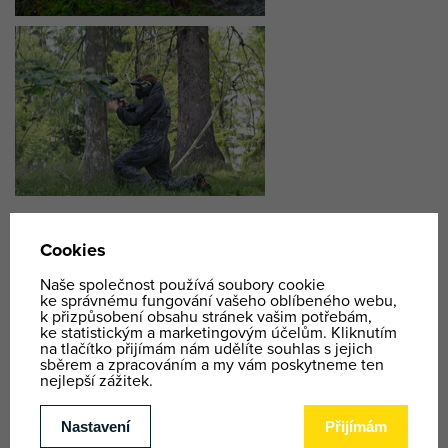
Sjezd na silničních koloběžkách a mix toho
nejlepšího ze Špindlu
–
akce na začíná na hřebenech
Krkonoš poblíž Špindlerovy boudy (zajištěná doprava)
odkud Vás čeká 10 kilometrů dlouhý sjezd na
koloběžkách do Špindlerova Mlýna. Adrenalin v žilách
Vám stoupne na zastávkách u obří houpačky nebo Zip
Line.