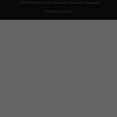
© 2026 Yellow Point Ltd. |
Site map
|
Version for computers
Webdesign by
WPJ