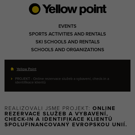
EVENTS
SPORTS ACTIVITIES AND RENTALS
SKI SCHOOLS AND RENTALS
SCHOOLS AND ORGANIZATIONS
Yellow Point
PROJEKT - Online rezervace služeb a vybavení, check-in a
identifikace klientů
REALIZOVALI JSME PROJEKT:
ONLINE
REZERVACE SLUŽEB A VYBAVENÍ,
CHECK-IN A IDENTIFIKACE KLIENTŮ
SPOLUFINANCOVANÝ EVROPSKOU UNIÍ.