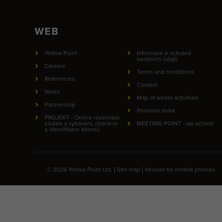
WEB
Yellow Point
Informace o ochraně
osobních údajů
Careers
Terms and conditions
References
Contact
News
Map of winter activities
Partnership
Provozní doba
PROJEKT - Online rezervace
služeb a vybavení, check-in
MEETING POINT - ski school
a identifikace klientů
© 2026 Yellow Point Ltd. |
Site map
|
Version for mobile phones