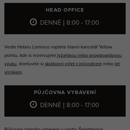
HEAD OFFICE
DENNĚ | 8:00 - 17:00
Vedle Hotelu Lomnice najdete hlavní kancelář Yellow
pointu, kde si rezervujete
lyžařskou nebo snowboardovou
výuku
, domluvíte si
skialpový výlet s průvodcem
nebo
let
vírníkem
.
PŮJČOVNA VYBAVENÍ
DENNĚ | 8:00 - 17:00
Půjčovna zimního vybavení v centru Špindlerova