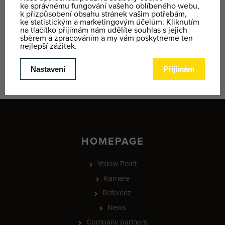
CENÍK VÝUK
CENÍK PŮJČOVNA
HOMEPAGE
Yellow Point
Karriere
Referenz
News
Company partners