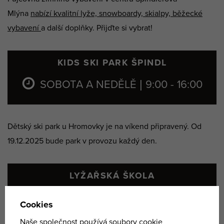
Mlýna
nabízí kvalitní lyže, snowboardy, skialpy, běžecké
vybavení
a další doplňky. Přijďte si vybrat!
KIDS SKI PARK ŠPINDL
SOBOTA A NEDĚLĚ | 9:00 - 16:00
Dětský ski park u Hromovky je na víkend připravený. Od
19.12.2025 bude park v provozu každý den.
LYŽAŘSKÁ ŠKOLA
po předchozí rezervaci (+420 731 160
152 | office@ypoint.cz)