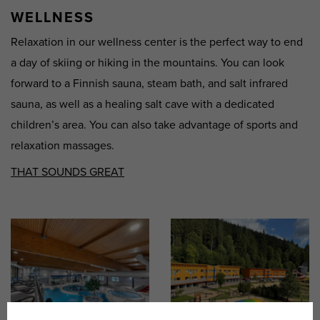
WELLNESS
Relaxation in our wellness center is the perfect way to end
a day of skiing or hiking in the mountains. You can look
forward to a Finnish sauna, steam bath, and salt infrared
sauna, as well as a healing salt cave with a dedicated
children’s area. You can also take advantage of sports and
relaxation massages.
THAT SOUNDS GREAT