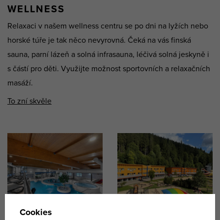
WELLNESS
Relaxaci v našem wellness centru se po dni na lyžích nebo
horské túře je tak něco nevyrovná. Čeká na vás finská
sauna, parní lázeň a solná infrasauna, léčivá solná jeskyně i
s částí pro děti. Využijte možnost sportovních a relaxačních
masáží.
To zní skvěle