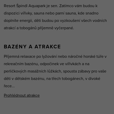
Resort Špindl Aquapark je sen. Zatímco vám budou k
dispozici vířivky, sauna nebo parní sauna, kde snadno
doplníte energii, děti budou po vyzkoušení všech vodních
atrakcí a tobogánů příjemně vyčerpané.
BAZÉNY A ATRAKCE
Příjemná relaxace po lyžování nebo náročné horské túře v
rekreačním bazénu, odpočinek ve vířivkách a na
perličkových masážních lůžkách, spousta zábavy pro vaše
děti v dětském bazénu, na třech tobogánech, v divoké
řece...
Prohlédnout atrakce