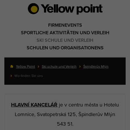
FIRMENEVENTS
SPORTLICHE AKTIVITÄTEN UND VERLEIH
SKI SCHULE UND VERLEIH
SCHULEN UND ORGANISATIONENS
Yellow Point
Ski schule und Verleih
Špindlerův Mlýn
Wo finden Sie uns
HLAVNÍ KANCELÁŘ
je v centru města u Hotelu
Lomnice, Svatopetrská 125, Špindlerův Mlýn
543 51.