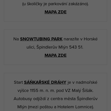
(u školičky je parkování zakázáno).
MAPA ZDE
Na
SNOWTUBING PARK
narazíte v Horské
ulici, Špindlerův Mlýn 543 51.
MAPA ZDE
Start
SÁŇKAŘSKÉ DRÁHY
je v nadmořské
výšce 1155 m. n. m. pod VZ Malý Šišák.
Autobusy odjíždí z centra města Špindlerův
Mlýn (mezi poštou a Hotelem Lomnice).