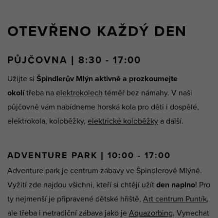
OTEVŘENO KAŽDÝ DEN
PŮJČOVNA | 8:30 - 17:00
Užijte si
Špindlerův Mlýn aktivně a prozkoumejte
okolí
třeba na
elektrokolech
téměř bez námahy. V naši
půjčovně vám nabídneme horská kola pro děti i dospělé,
elektrokola, koloběžky,
elektrické koloběžky
a další.
ADVENTURE PARK | 10:00 - 17:00
Adventure park
je centrum zábavy ve Špindlerově Mlýně.
Vyžití zde najdou všichni, kteří si chtějí užít
den naplno
! Pro
ty nejmenší je připravené dětské hřiště,
Art centrum Puntík
,
ale třeba i netradiční zábava jako je
Aquazorbing
. Vynechat