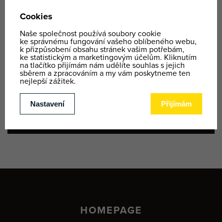
VÝLET NA ČTYŘKOLKÁCH | 8:30 - 17:00
Cca 60 km dlouhá trasa plná adrenalinu a divoké jízdy
na
čtyřkolkách
.
KONTAKT
+420 731 160 152 |
office@ypoint.cz
HOMEPAGE