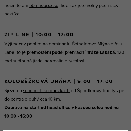
nesmíte ani
obří houpačku
, kde zažijete volný pád i stav
beztíže!
ZIP LINE | 10:00 - 17:00
Výjimečný pohled na dominantu Špindlerova Mlýna a řeku
Labe, to je
přemostění
podél přehradní hráze Labská.
120
metrů dlouhá jízda, adrenalin a rychlost!
KOLOBĚŽKOVÁ DRÁHA | 9:00 - 17:00
Sjezd na
silničních koloběžkách
od Špindlerovy boudy zpět
do centra dlouhý cca 10 km.
Doprava na start od head office v každou celou hodinu
10:00 - 16:00