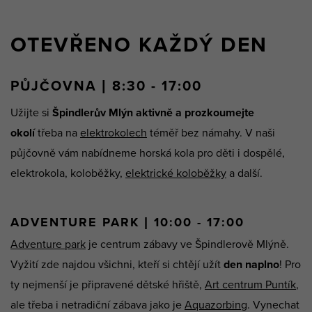
OTEVŘENO KAŽDÝ DEN
PŮJČOVNA | 8:30 - 17:00
Užijte si
Špindlerův Mlýn aktivně a prozkoumejte
okolí
třeba na
elektrokolech
téměř bez námahy. V naši
půjčovně vám nabídneme horská kola pro děti i dospělé,
elektrokola, koloběžky,
elektrické koloběžky
a další.
ADVENTURE PARK | 10:00 - 17:00
Adventure park
je centrum zábavy ve Špindlerově Mlýně.
Vyžití zde najdou všichni, kteří si chtějí užít
den naplno
! Pro
ty nejmenší je připravené dětské hřiště,
Art centrum Puntík
,
ale třeba i netradiční zábava jako je
Aquazorbing
. Vynechat