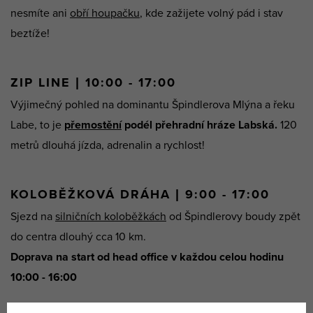
nesmíte ani
obří houpačku
, kde zažijete volný pád i stav
beztíže!
ZIP LINE | 10:00 - 17:00
Výjimečný pohled na dominantu Špindlerova Mlýna a řeku
Labe, to je
přemostění
podél přehradní hráze Labská.
120
metrů dlouhá jízda, adrenalin a rychlost!
KOLOBĚŽKOVÁ DRÁHA | 9:00 - 17:00
Sjezd na
silničních koloběžkách
od Špindlerovy boudy zpět
do centra dlouhý cca 10 km.
Doprava na start od head office v každou celou hodinu
10:00 - 16:00