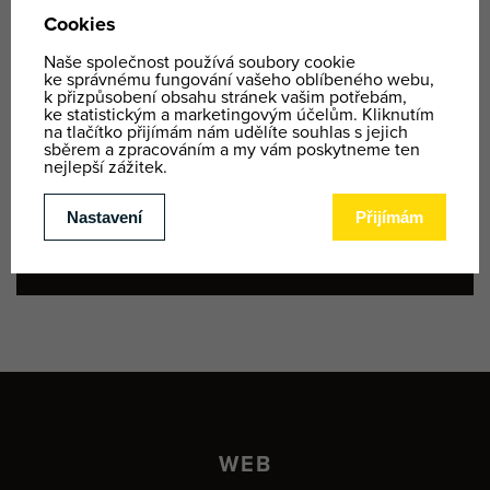
VÝLET NA ČTYŘKOLKÁCH | 8:30 - 17:00
Cca 60 km dlouhá trasa plná adrenalinu a divoké jízdy
na
čtyřkolkách
.
KONTAKT
+420 731 160 152 |
office@ypoint.cz
WEB