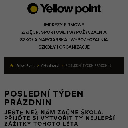
IMPREZY FIRMOWE
ZAJĘCIA SPORTOWE I WYPOŻYCZALNIA
SZKOŁA NARCIARSKA I WYPOŻYCZALNIA
SZKOŁY I ORGANIZACJE
Yellow Point
Aktualności
POSLEDNÍ TÝDEN PRÁZDNIN
POSLEDNÍ TÝDEN
PRÁZDNIN
JEŠTĚ NEŽ NÁM ZAČNE ŠKOLA,
PŘIJĎTE SI VYTVOŘIT TY NEJLEPŠÍ
ZÁŽITKY TOHOTO LÉTA