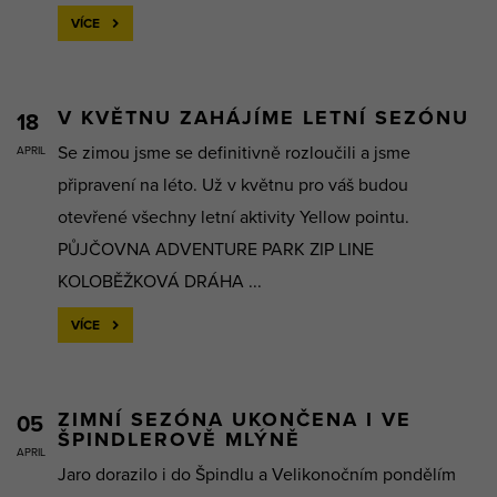
VÍCE
V KVĚTNU ZAHÁJÍME LETNÍ SEZÓNU
18
Se zimou jsme se definitivně rozloučili a jsme
APRIL
připravení na léto. Už v květnu pro váš budou
otevřené všechny letní aktivity Yellow pointu.
PŮJČOVNA ADVENTURE PARK ZIP LINE
KOLOBĚŽKOVÁ DRÁHA ...
VÍCE
ZIMNÍ SEZÓNA UKONČENA I VE
05
ŠPINDLEROVĚ MLÝNĚ
APRIL
Jaro dorazilo i do Špindlu a Velikonočním pondělím