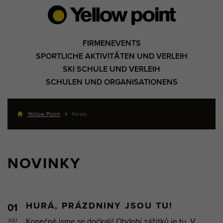
FIRMENEVENTS
SPORTLICHE AKTIVITÄTEN UND VERLEIH
SKI SCHULE UND VERLEIH
SCHULEN UND ORGANISATIONENS
Yellow Point
News
NOVINKY
HURÁ, PRÁZDNINY JSOU TU!
01
Konečně jsme se dočkali! Období zážitků je tu. V
JULI