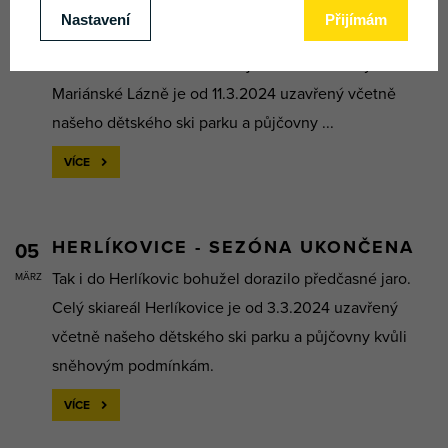
UKONČENA
MÄRZ
V Mariánských Lázních jsme dlouho oddalovali jaro,
ale i sem dorazilo dříve než jsme doufali. Celý skiareál
Mariánské Lázně je od 11.3.2024 uzavřený včetně
našeho dětského ski parku a půjčovny ...
VÍCE
HERLÍKOVICE - SEZÓNA UKONČENA
05
Tak i do Herlíkovic bohužel dorazilo předčasné jaro.
MÄRZ
Celý skiareál Herlíkovice je od 3.3.2024 uzavřený
včetně našeho dětského ski parku a půjčovny kvůli
sněhovým podmínkám.
VÍCE