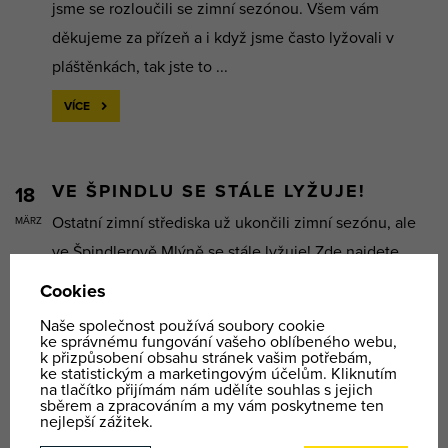
jsme se rozloučili se zimní sezónou. Všem vám
děkujeme za přízeň a i když jsme často lyžovali v
pláštěnkách, tak jste to ...
VÍCE
VE ŠPINDLU SE STÁLE LYŽUJE!
18
Ostatní zimní střediska už ukončili zimní sezónu, ale
MÄRZ
ve Špindlerově Mlýně se stále lyžuje! Zde najdete
informace, jaké sjezdovky jsou ve Špindlu v provozu a
v jakém stavu. ŠPINDLERŮV MLÝN ...
VÍCE
MARIÁNSKÉ LÁZNĚ - SEZÓNA
12