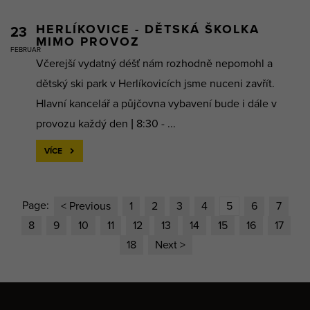
HERLÍKOVICE - DĚTSKÁ ŠKOLKA
23
MIMO PROVOZ
FEBRUAR
Včerejší vydatný déšť nám rozhodně nepomohl a
dětský ski park v Herlíkovicích jsme nuceni zavřít.
Hlavní kancelář a půjčovna vybavení bude i dále v
provozu každý den | 8:30 - ...
VÍCE
Page:
< Previous
1
2
3
4
5
6
7
8
9
10
11
12
13
14
15
16
17
18
Next >