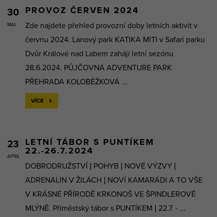
PROVOZ ČERVEN 2024
30
Zde najdete přehled provozní doby letních aktivit v
MAI
červnu 2024. Lanový park KATIKA MITI v Safari parku
Dvůr Králové nad Labem zahájí letní sezónu
28.6.2024. PŮJČOVNA ADVENTURE PARK
PŘEHRADA KOLOBĚŽKOVÁ ...
VÍCE
LETNÍ TÁBOR S PUNTÍKEM
23
22.-26.7.2024
APRIL
DOBRODRUŽSTVÍ | POHYB | NOVÉ VÝZVY |
ADRENALIN V ŽILÁCH | NOVÍ KAMARÁDI A TO VŠE
V KRÁSNÉ PŘÍRODĚ KRKONOŠ VE ŠPINDLEROVĚ
MLÝNĚ. Příměstský tábor s PUNTÍKEM | 22.7. - ...