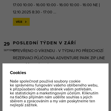
17:00 10:00 - 16:00 10:00 - 16:00 10:00 - 16:00 NE |
12.10.2025 8:30 - 17:00 ...
VÍCE
POSLEDNÍ TÝDEN V ZÁŘÍ
29
OTEVŘENO O VÍKENDU - V TÝDNU PO PŘEDCHOZÍ
SEPTEMBER
REZERVACI PŮJČOVNA ADVENTURE PARK ZIP LINE
KOLOBĚŽKOVÁ DRÁHA 29.9.2025 8:30 - 17:00 po
předchozí rezervaci ZAVŘENO ZAVŘENO 10:00 -
16:00 po předchozí ...
VÍCE
PODZIMNÍ PROVOZNÍ DOBA