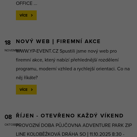
OFFICE ...
VÍCE
NOVÝ WEB | FIREMNÍ AKCE
18
WWW.YP-EVENT.CZ Spustili jsme nový web pro
NOVEMBER
firemní akce, který nabízí přehlednější rozdělení
programu, moderní vzhled a rychlejší orientaci. Co na
něj říkáte?
VÍCE
ŘÍJEN - OTEVŘENO KAŽDÝ VÍKEND
08
PROVOZNÍ DOBA PŮJČOVNA ADVENTURE PARK ZIP
OKTOBER
LINE KOLOBĚŽKOVÁ DRÁHA SO | 11.10.2025 8:30 -