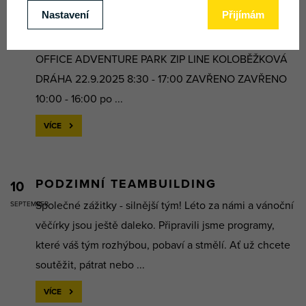
15
Každý týden budete otevírací dobu aktualizovat dle
SEPTEMBER
naplánovaných akcí a počasí. PŮJČOVNA HEAD
OFFICE ADVENTURE PARK ZIP LINE KOLOBĚŽKOVÁ
DRÁHA 22.9.2025 8:30 - 17:00 ZAVŘENO ZAVŘENO
10:00 - 16:00 po ...
VÍCE
PODZIMNÍ TEAMBUILDING
10
Společné zážitky - silnější tým! Léto za námi a vánoční
SEPTEMBER
věčírky jsou ještě daleko. Připravili jsme programy,
které váš tým rozhýbou, pobaví a stmělí. Ať už chcete
soutěžit, pátrat nebo ...
VÍCE