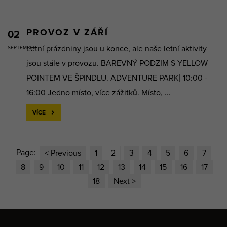
PROVOZ V ZÁŘÍ
02
Letní prázdniny jsou u konce, ale naše letní aktivity
SEPTEMBER
jsou stále v provozu. BAREVNÝ PODZIM S YELLOW
POINTEM VE ŠPINDLU. ADVENTURE PARK| 10:00 -
16:00 Jedno místo, více zážitků. Místo, ...
VÍCE
Page:
< Previous
1
2
3
4
5
6
7
8
9
10
11
12
13
14
15
16
17
18
Next >