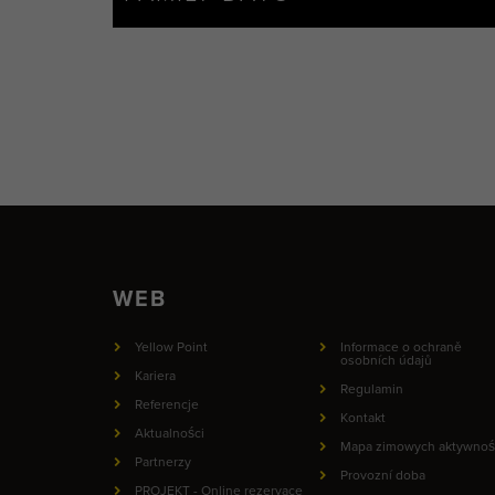
WEB
Yellow Point
Informace o ochraně
osobních údajů
Kariera
Regulamin
Referencje
Kontakt
Aktualności
Mapa zimowych aktywnoś
Partnerzy
Provozní doba
PROJEKT - Online rezervace