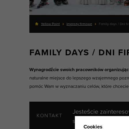
Yellow Point
Imprezy firmowe
Family days / Dni f
FAMILY DAYS / DNI 
Wynagrodźcie swoich pracowników organizując i
naturalne miejsce do lepszego wzajemnego pozna
pomóc Wam w wyznaczaniu celów, które chcecie 
Jesteście zaintere
KONTAKT
+420 
Skontaktuj się z nami