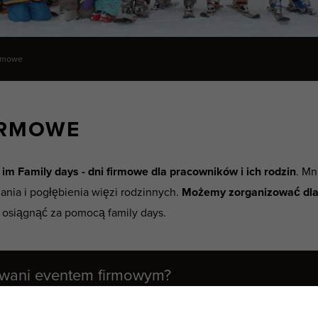
irmowe
FIRMOWE
m Family days - dni firmowe dla pracowników i ich rodzin
. Mn
nia i pogłębienia więzi rodzinnych.
Możemy zorganizować dla 
osiągnąć za pomocą family days.
sowani eventem firmowym?
774 505 372
info@yellow-point.cz
I