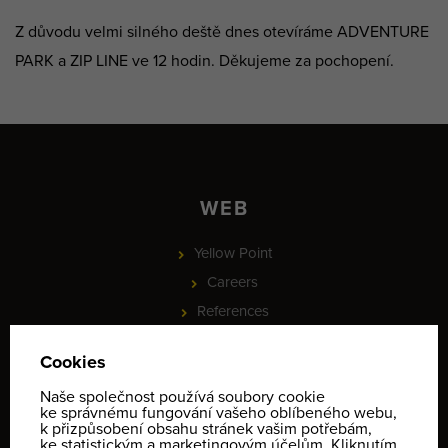
Z důvodu velmi silného deště dnes otevíráme ADVENTURE
PARK a ZIP LINE ve 12 hodin. Děkujeme za pochopení.
WEB
Yellow Point
Careers
References
News
Partnership
PROJEKT - Online rezervace služeb a vybavení, check-in a
identifikace klientů
Informace o ochraně osobních údajů