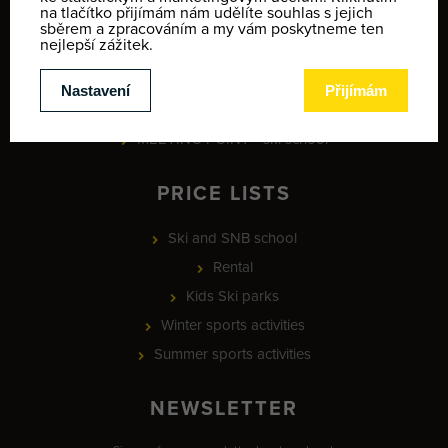
Terms and conditions
Contact
Map of winter activities
Provozní doba
MEETING POINT - ski school
PRICE LISTS
Ski and SNB school
Rental
Kids Ski parks
Winter sports activities
Summer sports activities
NEWSLETTER