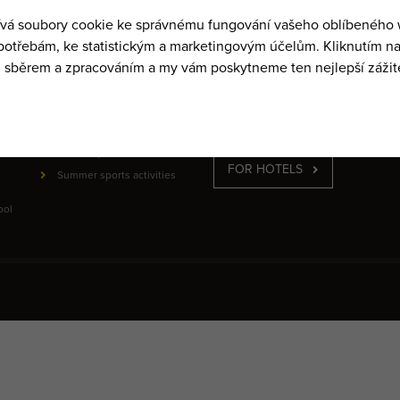
PRICE LISTS
NEWSLETTER
Sign up for our newsletter be step ahe
Ski and SNB school
Rental
SIGN UP
Kids Ski parks
Winter sports activities
FOR HOTELS
Summer sports activities
ool