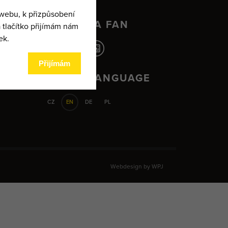
BECOME A FAN
ad.
SELECT LANGUAGE
CZ
EN
DE
PL
Webdesign by
WPJ