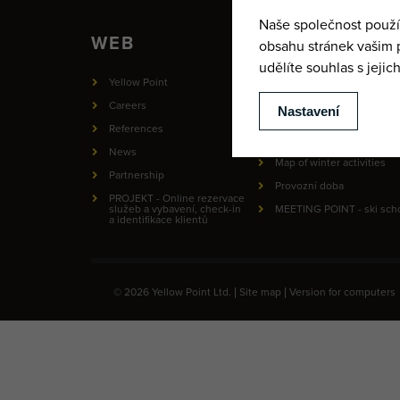
WEB
Yellow Point
Informace o ochraně
osobních údajů
Careers
Terms and conditions
References
Contact
News
Map of winter activities
Partnership
Provozní doba
PROJEKT - Online rezervace
služeb a vybavení, check-in
MEETING POINT - ski sch
a identifikace klientů
© 2026 Yellow Point Ltd. |
Site map
|
Version for computers