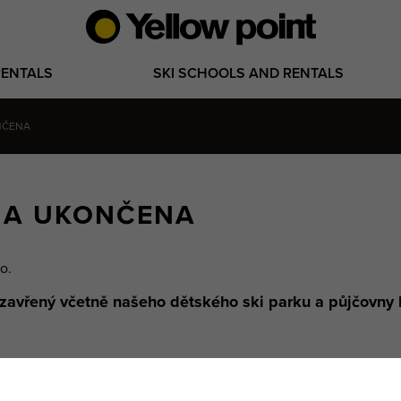
RENTALS
SKI SCHOOLS AND RENTALS
ONČENA
ÓNA UKONČENA
ro.
 uzavřený včetně našeho dětského ski parku a půjčov