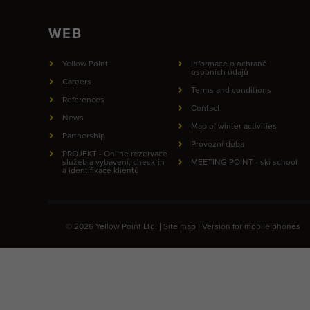
WEB
Yellow Point
Informace o ochraně
osobních údajů
Careers
Terms and conditions
References
Contact
News
Map of winter activities
Partnership
Provozní doba
PROJEKT - Online rezervace
služeb a vybavení, check-in
MEETING POINT - ski school
a identifikace klientů
© 2026 Yellow Point Ltd. |
Site map
|
Version for mobile phones