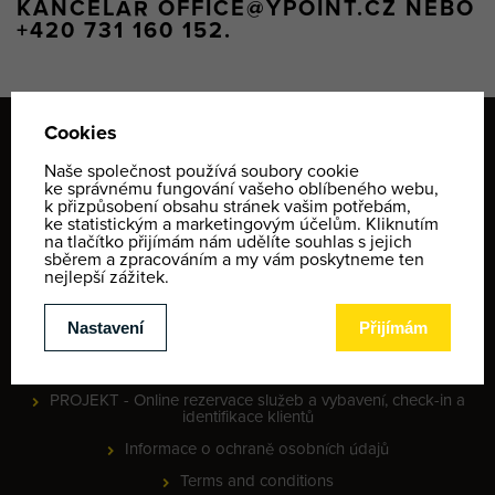
KANCELÁŘ OFFICE@YPOINT.CZ NEBO
+420 731 160 152.
WEB
Yellow Point
Careers
References
News
Partnership
PROJEKT - Online rezervace služeb a vybavení, check-in a
identifikace klientů
Informace o ochraně osobních údajů
Terms and conditions