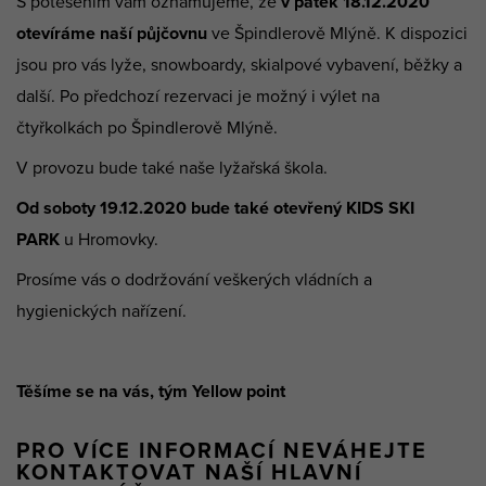
S potěšením vám oznamujeme, že
v pátek 18.12.2020
otevíráme naší půjčovnu
ve Špindlerově Mlýně. K dispozici
jsou pro vás lyže, snowboardy, skialpové vybavení, běžky a
další. Po předchozí rezervaci je možný i výlet na
čtyřkolkách po Špindlerově Mlýně.
V provozu bude také naše lyžařská škola.
Od soboty 19.12.2020 bude také otevřený KIDS SKI
PARK
u Hromovky.
Prosíme vás o dodržování veškerých vládních a
hygienických nařízení.
Těšíme se na vás, tým Yellow point
PRO VÍCE INFORMACÍ NEVÁHEJTE
KONTAKTOVAT NAŠÍ HLAVNÍ