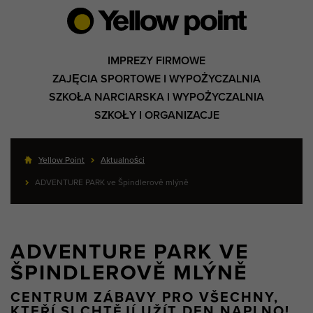
IMPREZY FIRMOWE
ZAJĘCIA SPORTOWE I WYPOŻYCZALNIA
SZKOŁA NARCIARSKA I WYPOŻYCZALNIA
SZKOŁY I ORGANIZACJE
Yellow Point
Aktualności
ADVENTURE PARK ve Špindlerově mlýně
ADVENTURE PARK VE
ŠPINDLEROVĚ MLÝNĚ
CENTRUM ZÁBAVY PRO VŠECHNY,
KTEŘÍ SI CHTĚJÍ UŽÍT DEN NAPLNO!