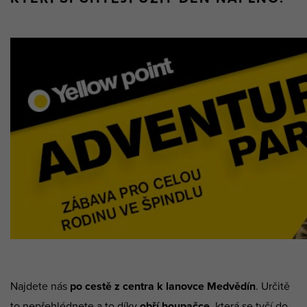
Najdete nás
po cestě z centra k lanovce Medvědín
. Určitě
to nepřehlédnete a to díky
obří houpačce
, která se tyčí do