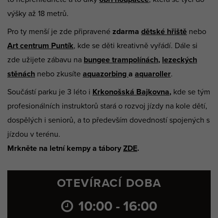
výšky až 18 metrů.
Pro ty menší je zde připravené
zdarma
dětské hřiště
nebo
Art centrum Puntík
, kde se děti kreativně vyřádí. Dále si
zde užijete zábavu na
bungee trampolínách
,
lezeckých
stěnách
nebo zkusíte
aquazorbing
a
aquaroller
.
Součástí parku je 3 léto i
Krkonošská Bajkovna
,
kde se tým
profesionálních instruktorů stará o rozvoj jízdy na kole dětí,
dospělých i seniorů, a to především dovedností spojených s
jízdou v terénu.
Mrkněte na letní kempy a tábory
ZDE
.
OTEVÍRACÍ DOBA
10:00 - 16:00