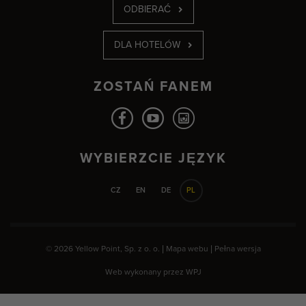
ODBIERAĆ
DLA HOTELÓW
ZOSTAŃ FANEM
WYBIERZCIE JĘZYK
CZ
EN
DE
PL
© 2026 Yellow Point, Sp. z o. o. |
Mapa webu
|
Pełna wersja
Web wykonany przez
WPJ