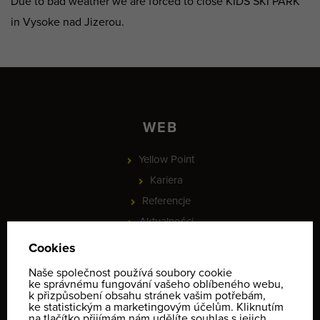
Due to bad weather we are forced to close KIDS SKI PARK
in Vysoke nad Jizerou.
WEB
Yellow Point
Kariera
Referencje
Aktualności
Partnerzy
PROJEKT - Online rezervace služeb a vybavení, check-in a
identifikace klientů
Informace o ochraně osobních údajů
Regulamin