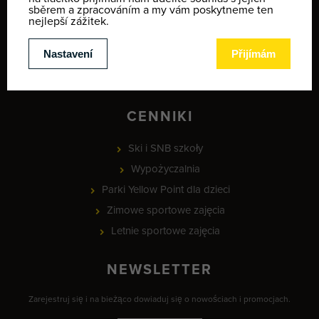
Kontakt
Mapa zimowych aktywności
Provozní doba
MEETING POINT - lyžařská škola
CENNIKI
Ski i SNB szkoły
Wypożyczalnia
Parki Yellow Point dla dzieci
Zimowe sportowe zajęcia
Letnie sportowe zajęcia
NEWSLETTER
Zarejestruj się i na bieżąco dowiaduj się o nowościach i promocjach.